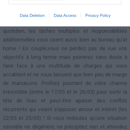
Un peu débordé par les événements ?
Data Deletion
Data Access
Privacy Policy
Vous êtes sans doute un peu à cran en mai où le
quotidien, les tâches multiples et responsabilités
additionnelles vous usent aussi bien au bureau qu’at
home ! En couple,vous ne perdez pas de vue vos
objectifs à long terme mais peinerez sans doute à
faire face à une multitude de charges qui vous
accablent et ne vous laissent que bien peu de marge
de manœuvre. Profitez pourtant de votre charme
irrésistible (entre le 17/05 et le 26/05) pour sortir la
tête de l’eau et peut-être apaiser des conflits
récurrents qui voient s’opposer amour et intérêt (les
22/05 et 25/05) ! Si vous redoutez qu’une situation
sensible ne dégénère, ne précipitez rien et attendez