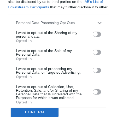
décisions importantes devront être remises à plus
also be disclosed by us to third parties on the
IAB’s List of
Downstream Participants
that may further disclose it to other
tard (en juin) ! En attendant, ne désespérez pas et
third parties.
jouez de votre charme irrésistible entre le 7/05 et le
Personal Data Processing Opt Outs
17/05 où il devrait (le 16/05 ?) faire son effet !
Célibataire,des pressions au bureau, des conflits en
I want to opt-out of the Sharing of my
personal data.
famille ? La coupe déborde et vous en avez plus
Opted In
qu’assez de nager à contre-courant ? C’est pourtant
I want to opt-out of the Sale of my
Personal Data.
ce qui vous attend en mai où vous évoluerez souvent
Opted In
en eaux troubles et où vous devrez vous méfier de ce
I want to opt-out of processing my
qu’on vous dit et de ce qu’on vous fait ! Votre pouvoir
Personal Data for Targeted Advertising.
Opted In
de séduction n’en restera pas moins intact et pourrait
I want to opt-out of Collection, Use,
vous permettre de faire mouche et une touche (le
Retention, Sale, and/or Sharing of my
Personal Data that Is Unrelated with the
16/05 ?) !
Purposes for which it was collected.
Opted In
2ème décan (1er mars-10 mars) :
CONFIRM