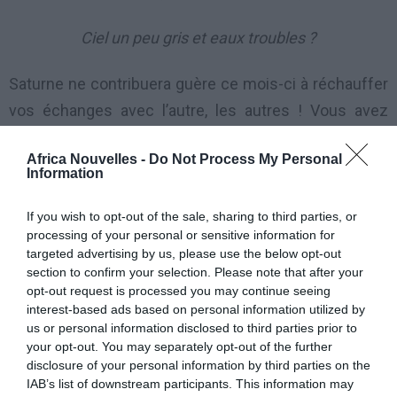
Ciel un peu gris et eaux troubles ?
Saturne ne contribuera guère ce mois-ci à réchauffer
vos échanges avec l’autre, les autres ! Vous avez
l’impression de devoir vous battre pour défendre vos
Africa Nouvelles -
Do Not Process My Personal
acquis sur tous les plans. C’est sans doute un peu
Information
vrai alors pour relever les défis sans noircir le tableau,
prenez du recul sur tout et tous avant d’agir ! En
If you wish to opt-out of the sale, sharing to third parties, or
processing of your personal or sensitive information for
couple,vous ne parvenez pas à communiquer
targeted advertising by us, please use the below opt-out
clairement avec le partenaire et vous épuisez un peu
section to confirm your selection. Please note that after your
opt-out request is processed you may continue seeing
en tentant de faire face au bureau et at home où vous
interest-based ads based on personal information utilized by
ne vous sentez pas du tout soutenu et parfois même
us or personal information disclosed to third parties prior to
your opt-out. You may separately opt-out of the further
un peu délaissé ou trahi. Essayez de ne rien
disclosure of your personal information by third parties on the
dramatiser en mai où les échanges capoteront et les
IAB’s list of downstream participants. This information may