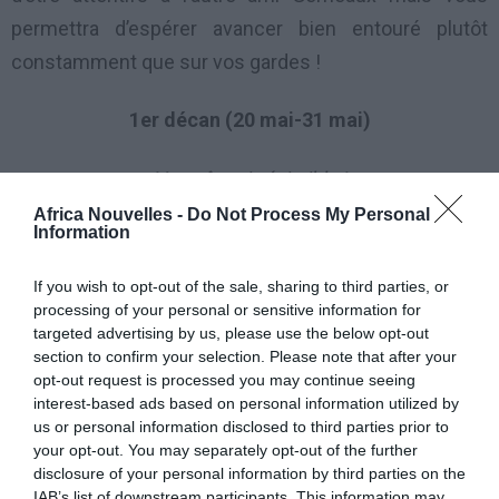
permettra d’espérer avancer bien entouré plutôt
constamment que sur vos gardes !
1er décan (20 mai-31 mai)
Vous êtes irrésistible !
Africa Nouvelles -
Do Not Process My Personal
Information
Depuis l’automne 2012 vous vous êtes fixé un
objectif qui dépasse de loin la sphère sociale, peut
If you wish to opt-out of the sale, sharing to third parties, or
influer (déborder) sur votre vie privée et parfois vous
processing of your personal or sensitive information for
targeted advertising by us, please use the below opt-out
en éloigner ? En couple, depuis la fin du mois dernier,
section to confirm your selection. Please note that after your
vous bénéficiez des faveurs de Vénus pour doper vos
opt-out request is processed you may continue seeing
amours et susciter l’admiration de tous (ou presque).
interest-based ads based on personal information utilized by
us or personal information disclosed to third parties prior to
À partir du 16/07 c’est Jupiter qui vous rend visite et
your opt-out. You may separately opt-out of the further
vous gâte. Des relations avec un entourage brillant et
disclosure of your personal information by third parties on the
IAB’s list of downstream participants. This information may