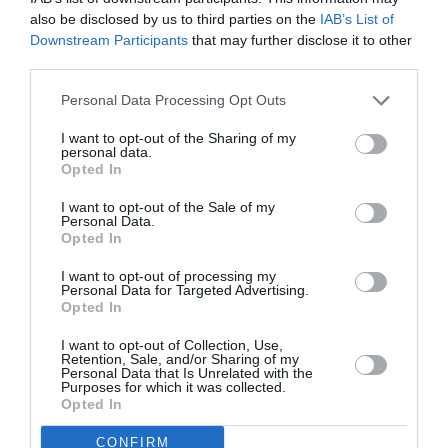
solidaire qui vous pousse en avant et une joie de
also be disclosed by us to third parties on the
IAB’s List of
vivre, une ouverture d’esprit qui vous permet
Downstream Participants
that may further disclose it to other
third parties.
d’envisager l’avenir en beauté ! L’autre appréciera bien
sûr ! Célibataire depuis juin, vous retrouvez votre
Personal Data Processing Opt Outs
capacité à séduire, à faire mouche et des touches et à
I want to opt-out of the Sharing of my
personal data.
partir du 16/07 Jupiter vous ouvre de belles
Opted In
perspectives ! Une cote de popularité au top, un
I want to opt-out of the Sale of my
charisme époustouflant et des interlocuteurs qui
Personal Data.
Opted In
pourraient alors se muer bientôt (voire illico) en
admirateurs fervents voir plus si affinités ! Que de
I want to opt-out of processing my
Personal Data for Targeted Advertising.
mander de plus ?
Opted In
I want to opt-out of Collection, Use,
2ème décan (31 mai-10 juin)
Retention, Sale, and/or Sharing of my
Personal Data that Is Unrelated with the
Purposes for which it was collected.
Opted In
Vous rayonnez !
CONFIRM