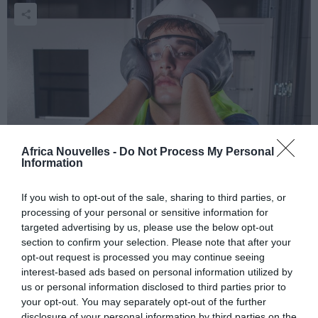
Africa Nouvelles -
Do Not Process My Personal
Des astres sans désastres!
Information
Consultez votre horoscope quotidien, pour chaque
If you wish to opt-out of the sale, sharing to third parties, or
signe du zodiaque!
processing of your personal or sensitive information for
targeted advertising by us, please use the below opt-out
section to confirm your selection. Please note that after your
LUNDI 23 FEVRIER 2015!
opt-out request is processed you may continue seeing
interest-based ads based on personal information utilized by
us or personal information disclosed to third parties prior to
your opt-out. You may separately opt-out of the further
disclosure of your personal information by third parties on the