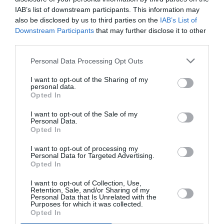
IAB’s list of downstream participants. This information may
also be disclosed by us to third parties on the
IAB’s List of
Downstream Participants
that may further disclose it to other
third parties.
Personal Data Processing Opt Outs
I want to opt-out of the Sharing of my
personal data.
Opted In
I want to opt-out of the Sale of my
Personal Data.
Opted In
http://www.astroo.com/horoscope.php
I want to opt-out of processing my
Personal Data for Targeted Advertising.
Opted In
Previous article
See
I want to opt-out of Collection, Use,
HOROSCOPE DU JOUR: Dimanche 22
more
Retention, Sale, and/or Sharing of my
février 2015 – Prévisions astrales pour
Personal Data that Is Unrelated with the
Purposes for which it was collected.
tous les signes du zodiaque!
Opted In