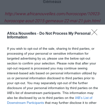
Gémeaux
http://www.africanouvelles.com/horoscope/10923-
horoscope-aout-2015-gemeaux-22-mai-21-juin.html
Cancer
Africa Nouvelles -
Do Not Process My Personal
Information
http://www.africanouvelles.com/horoscope/10924-
If you wish to opt-out of the sale, sharing to third parties, or
horoscope-aout-2015-cancer-22-juin-22-juillet.html
processing of your personal or sensitive information for
targeted advertising by us, please use the below opt-out
section to confirm your selection. Please note that after your
Lion
opt-out request is processed you may continue seeing
interest-based ads based on personal information utilized by
http://www.africanouvelles.com/horoscope/10925-
us or personal information disclosed to third parties prior to
your opt-out. You may separately opt-out of the further
horoscope-aout-2015-lion-23-juillet-23-aout.html
disclosure of your personal information by third parties on the
IAB’s list of downstream participants. This information may
Vierge
also be disclosed by us to third parties on the
IAB’s List of
Downstream Participants
that may further disclose it to other