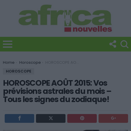
You are here:
Home
Horoscope
HOROSCOPE AOÛT 2015: Vos prévisions astrales du mois – Tous les signes du zodiaque!
HOROSCOPE
HOROSCOPE AOÛT 2015: Vos
prévisions astrales du mois –
Tous les signes du zodiaque!