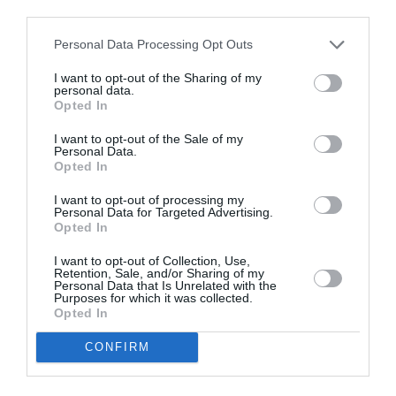
third parties.
http://www.africanouvelles.com/horoscope/10926-
horoscope-aout-2015-vierge-24-aout-23-
Personal Data Processing Opt Outs
septembre.html
I want to opt-out of the Sharing of my
personal data.
Opted In
Balance
I want to opt-out of the Sale of my
Personal Data.
http://www.africanouvelles.com/horoscope/10927-
Opted In
horoscope-aout-2015-balance-24-septembre-23-
I want to opt-out of processing my
octobre.html
Personal Data for Targeted Advertising.
Opted In
Scorpion
I want to opt-out of Collection, Use,
Retention, Sale, and/or Sharing of my
Personal Data that Is Unrelated with the
Purposes for which it was collected.
http://www.africanouvelles.com/horoscope/10928-
Opted In
horoscope-aout-2015-scorpion-24-octobre-22-
CONFIRM
novembre.html