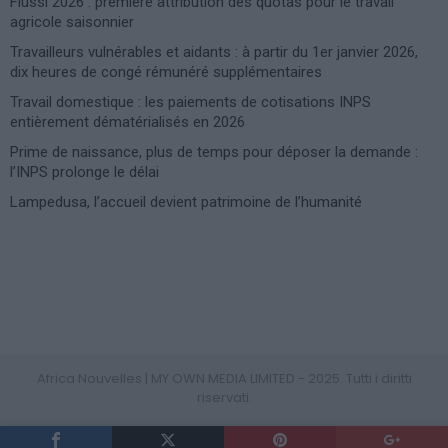
Flussi 2026 : première attribution des quotas pour le travail
agricole saisonnier
Travailleurs vulnérables et aidants : à partir du 1er janvier 2026,
dix heures de congé rémunéré supplémentaires
Travail domestique : les paiements de cotisations INPS
entièrement dématérialisés en 2026
Prime de naissance, plus de temps pour déposer la demande :
l’INPS prolonge le délai
Lampedusa, l’accueil devient patrimoine de l’humanité
Photoshoot Paris
Africa Nouvelles | MY OWN MEDIA LIMITED - 2025. Tutti i diritti
riservati.
PRIVACY POLICY