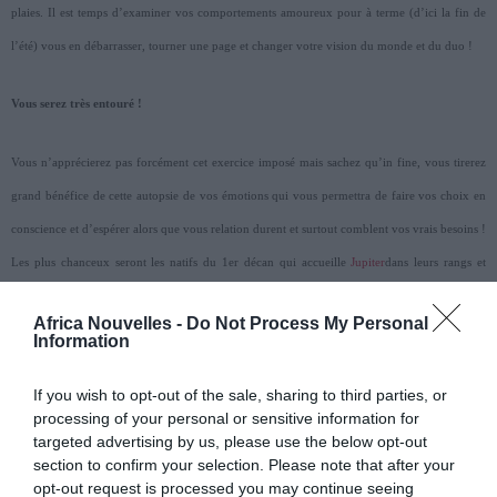
plaies. Il est temps d’examiner vos comportements amoureux pour à terme (d’ici la fin de
l’été) vous en débarrasser, tourner une page et changer votre vision du monde et du duo !
Vous serez très entouré !
Vous n’apprécierez pas forcément cet exercice imposé mais sachez qu’in fine, vous tirerez
grand bénéfice de cette autopsie de vos émotions qui vous permettra de faire vos choix en
conscience et d’espérer alors que vous relation durent et surtout comblent vos vrais besoins !
Les plus chanceux seront les natifs du 1er décan qui accueille
Jupiter
dans leurs rangs et
devrait bénéficier d’une deuxième quinzaine enthousiasmante. Des coups de cœur à prévoir
Africa Nouvelles -
Do Not Process My Personal
que ce soit en amour ou en amitié et un entourage disponible, joyeux prêt à exaucer vos
Information
vœux. Vous serez en fait tous gourmands en août et bien décidés à jouir pleinement du
If you wish to opt-out of the sale, sharing to third parties, or
moment présent. Quel que soit votre décan (sauf natifs de la fin du 3ème décan), vous
processing of your personal or sensitive information for
souhaiterez introduire un peu de fantaisie dans votre vie, faire bouger les lignes et tirerez
targeted advertising by us, please use the below opt-out
parti de tous vos atouts (charme et magnétisme torrides) pour faire des étincelles et allumer
section to confirm your selection. Please note that after your
opt-out request is processed you may continue seeing
le feu !