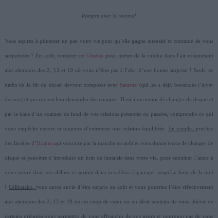
Rompre avec la routine!
Vous aspirez à pimenter un peu votre vie pour qu’elle gagne intensité et continue de vous
surprendre ? En août, comptez sur
Uranus
pour mettre de la rumba dans l’air notamment
aux alentours des 2, 13 et 19 où vous n’êtes pas à l’abri d’une bonne surprise ! Seuls les
natifs de la fin du décan devront composer avec
Saturne
(qui les a déjà bousculés l’hiver
dernier) et qui revient leur demander des comptes. Il est alors temps de changer de disque et
par le biais d’un examen de fond de vos relations présentes ou passées, comprendre ce qui
vous empêche encore et toujours d’entretenir une relation équilibrée.
En couple,
profitez
des facéties d’
Uranus
qui vous tire par la manche en août et vous donne envie de changer de
disque et peut-être d’introduire un brin de fantaisie dans votre vie, pour entraîner l’autre à
vous suivre dans vos délires et surtout dans vos désirs à partager jusqu’au bout de la nuit
!
Célibataire,
vous aurez envie d’être surpris en août et vous pourriez l’être effectivement
aux alentours des 2, 13 et 19 où un coup de cœur ou un désir soudain de vous libérer de
certains préjugés vous permettra de vous affranchir de vos peurs et pourquoi pas de vous