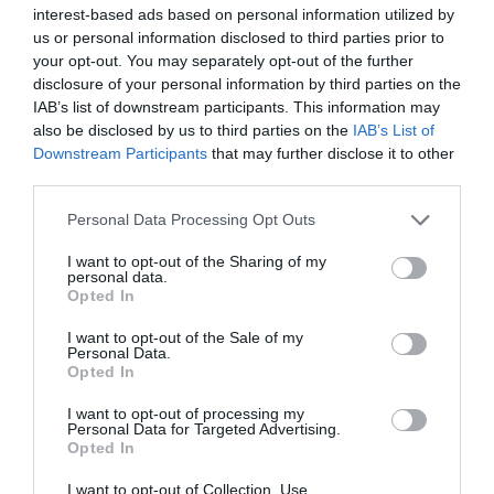
interest-based ads based on personal information utilized by
us or personal information disclosed to third parties prior to
1er décan (21 juin-1er juillet) :
your opt-out. You may separately opt-out of the further
disclosure of your personal information by third parties on the
IAB’s list of downstream participants. This information may
Contacts favorisés!
also be disclosed by us to third parties on the
IAB’s List of
Downstream Participants
that may further disclose it to other
À partir du 11,
Jupiter
vous relie avec le monde qui vous entoure. Vous aspirerez à la
third parties.
nouveauté et à étendre votre cercle relationnel. Vous serez apprécié et votre présence a priori
Personal Data Processing Opt Outs
très recherché.
En couple,
une communication plus ouverte devrait vous permettre
I want to opt-out of the Sharing of my
d’enrichir la relation et de resserrer les rangs autour d’une complicité retrouvée. Une belle
personal data.
Opted In
deuxième quinzaine qui devrait vous rapprocher de l’autre et des autres en général
I want to opt-out of the Sale of my
!
Célibataire,
plus question de rester dans votre coin mais bien de rentrer dans la
Personal Data.
Opted In
danse.
Jupiter
vous convie en effet à nouer de chaleureux contacts avec des personnalités
qui vous séduiront et contribueront largement à ouvrir vos perspectives d’avenir. Profitez de
I want to opt-out of processing my
Personal Data for Targeted Advertising.
cette belle deuxième quinzaine pour sortir de votre bulle et apprécier l’été a priori en
Opted In
excellente compagnie !
I want to opt-out of Collection, Use,