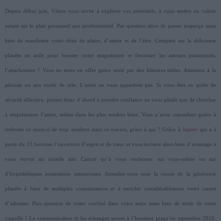
Depuis début juin, Vénus vous invite à explorer vos potentiels, à vous mettre en valeur
autant sur le plan personnel que professionnel. Pas question alors de passer inaperçu mais
bien de manifester votre désir de plaire, d’aimer et de l’être. Comptez sur la délicieuse
planète en août pour booster votre magnétisme et favoriser les amours passionnels,
l’attachement ! Vous ne serez en effet guère tenté par des histoires tièdes. Attention à la
jalousie ou aux excès de zèle. L’autre ne vous appartient pas. Si vous êtes en quête de
sécurité affective, pensez donc d’abord à prendre confiance en vous plutôt que de chercher
à emprisonner l’autre, même dans les plus tendres liens. Vous n’avez cependant guère à
redouter ce mois-ci de trop sombrer dans ce travers, grâce à qui ? Grâce à
Jupiter
qui a à
partir du 11 favorise l’ouverture d’esprit et de cœur et vous incitera alors bien d’avantage à
vous ouvrir au monde ami Cancer qu’à vous renfermer sur vous-même ou sur
d’hypothétiques possessions amoureuses. Attendez-vous sous la coupe de la généreuse
planète à faire de multiples connaissances et à enrichir considérablement votre carnet
d’adresses. Plus question de rester confiné dans votre antre mais bien de sortir de votre
coquille ! La communication et les échanges seront à l’honneur jusqu’en septembre 2016.