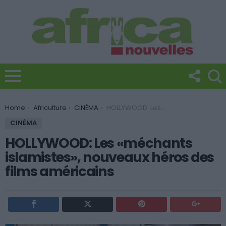
You are here:
Home
Africulture
CINÉMA
HOLLYWOOD: Les «méchants islamistes», nouveaux héros des films américains
CINÉMA
HOLLYWOOD: Les «méchants
islamistes», nouveaux héros des
films américains