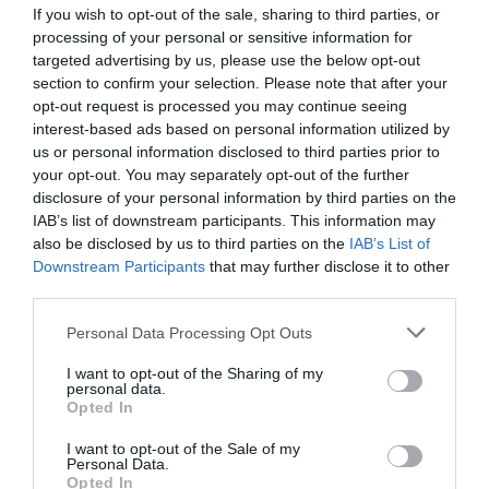
reposer en paix, ils avaient désormais de vaillants
If you wish to opt-out of the sale, sharing to third parties, or
processing of your personal or sensitive information for
remplaçants.
targeted advertising by us, please use the below opt-out
section to confirm your selection. Please note that after your
Et depuis lors, on ne peut plus respirer. Combien de
opt-out request is processed you may continue seeing
interest-based ads based on personal information utilized by
films et de séries américaines avons-nous vu défiler
us or personal information disclosed to third parties prior to
devant nos yeux fatigués avec, toujours, les mêmes
your opt-out. You may separately opt-out of the further
disclosure of your personal information by third parties on the
ennemis désignés, tout droit sortis des zones tribales
IAB’s list of downstream participants. This information may
qui jouxtent l’Afghanistan, des écoles coraniques
also be disclosed by us to third parties on the
IAB’s List of
d’Islamabad ou du grand bazar du Caire ou de
Downstream Participants
that may further disclose it to other
third parties.
Téhéran?
Personal Data Processing Opt Outs
Actuellement, on frise carrément l’overdose. Ainsi, le
I want to opt-out of the Sharing of my
film choc «Zero Dark Thirty» met en scène la traque et
personal data.
Opted In
la mort d’Oussama Ben Laden. Et si le film suscite des
I want to opt-out of the Sale of my
polémiques aux Etats-Unis, ce n’est pas parce que
Personal Data.
Opted In