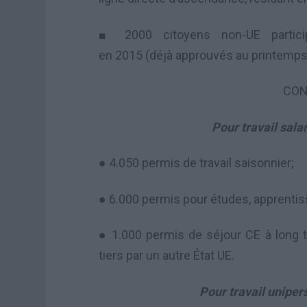
■
2000
citoyens
non-UE
partic
en
2015
(déjà
approuvés
au printemp
CON
Pour travail sala
● 4.050
permis
de travail saisonnier
;
● 6.000
permis pour
études, apprenti
● 1.000
permis
de séjour
CE
à long 
tiers
p
ar
un autre État
UE
.
Pour travail unipe