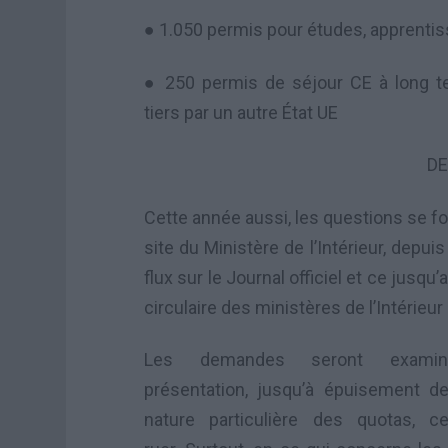
● 1.050
permis pour
études, apprenti
● 250
permis
de séjour
CE
à long t
tiers
p
ar
un autre État
UE
D
Cette année aussi,
les questions se fo
site
du Ministère
de l’Intérieur
,
depui
flux sur le Journal
officiel et ce jusqu
circulaire
des
ministères de l’Intérieur
Les demandes seront examin
présentation
,
jusqu’à épuisement
de
nature particulière
des quotas,
ce