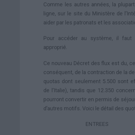
Comme les autres années, la plupar
ligne, sur le site du Ministère de l’In
aider par les patronats et les associat
Pour accéder au système, il faut s
approprié.
Ce nouveau Décret des flux est du, ce
conséquent
, de
la contraction
de la d
quotas dont
seulement
5.500
sont
e
de l’Italie)
, tandis que
12.350
concer
pourront
convertir en permis de séjour 
d’autres motifs. Voici le détail des quo
ENTREES