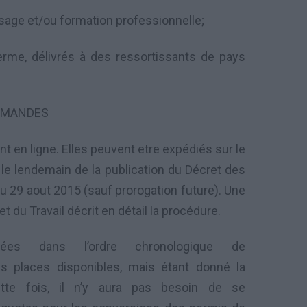
ssage
et/
ou formation professionnelle
;
erme,
délivrés à
des ressortissants de pays
EMANDES
nt
en ligne
.
Elles peuvent etre expédiés
sur le
s
le lendemain
de la
publication du Décret des
’au 29 aout 2015 (sauf prorogation future).
Une
et du Travail
décrit
en détail la procédure
.
ées
dans l’ordre chronologique
de
s places disponibles
,
mais étant donné
la
tte fois
,
il n’y aura pas
besoin de
se