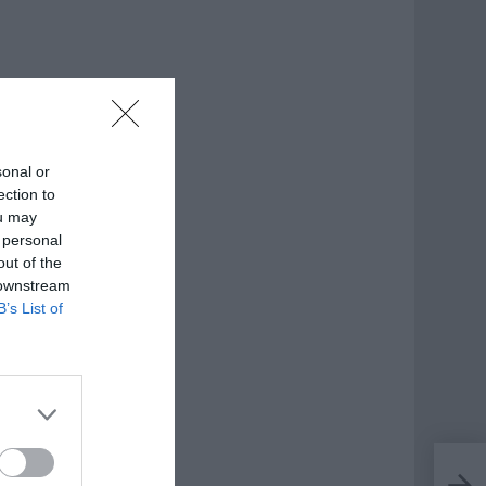
sonal or
ection to
ou may
 personal
out of the
 downstream
B’s List of