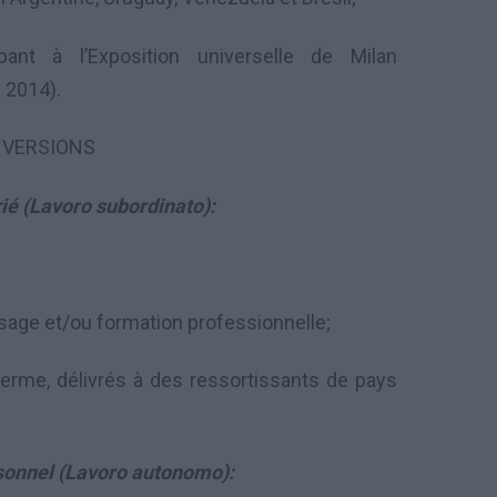
ipant à
l’Exposition universelle de
Milan
s 2014
)
.
VERSIONS
rié (Lavoro subordinato):
ssage
et/
ou formation professionnelle
;
terme,
délivrés à
des ressortissants de pays
rsonnel (Lavoro autonomo):