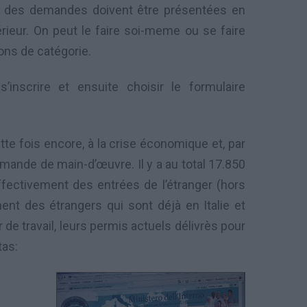
t des demandes doivent être présentées en
térieur. On peut le faire soi-meme ou se faire
ions de catégorie.
’inscrire et ensuite choisir le formulaire
tte fois encore, à
la crise économique
et, par
emande
de main-d’œuvre
. Il y a a
u total
17.850
ffectivement des entrées
de
l’étranger (hors
nent des
étrangers
qui sont déjà
en Italie
et
de travail, leurs
permis actuels
délivrès pour
tas: