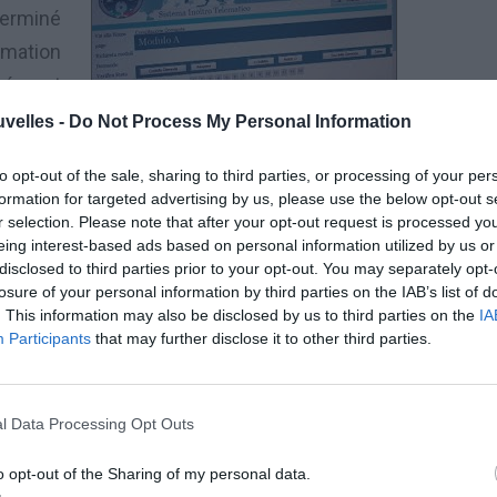
erminé
rmation
mément
et
1998
uvelles -
Do Not Process My Personal Information
to opt-out of the sale, sharing to third parties, or processing of your per
formation for targeted advertising by us, please use the below opt-out s
oratori autonomi
) appartenant aux
catégories
r selection. Please note that after your opt-out request is processed y
eing interest-based ads based on personal information utilized by us or
disclosed to third parties prior to your opt-out. You may separately opt-
losure of your personal information by third parties on the IAB’s list of
çant
des activités d’intérêt
pour l’économie
. This information may also be disclosed by us to third parties on the
IA
mportant
en Italie
,
soutenant
ou améliorant
le
Participants
that may further disclose it to other third parties.
çant des professions
encadrées
ou non
l Data Processing Opt Outs
tives au niveau national
et inclues
o opt-out of the Sharing of my personal data.
ique;