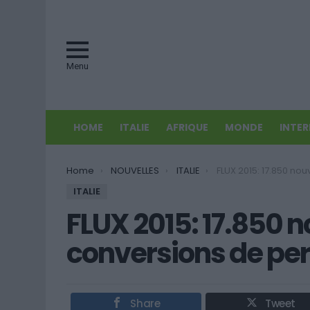
Menu
HOME
ITALIE
AFRIQUE
MONDE
INTE
You are here:
Home
NOUVELLES
ITALIE
FLUX 2015: 17.850 nouvelles entrées et c
ITALIE
FLUX 2015: 17.850 n
conversions de per
Share
Tweet