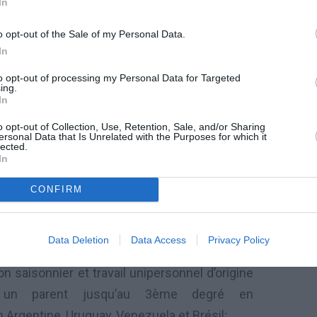
In
stration
ou du contrôle d’
entreprises
, de
o opt-out of the Sale of my Personal Data.
In
ressément
prévues par la législation
to opt-out of processing my Personal Data for Targeted
ing.
In
e
,
ou
hautement qualifiés
,
embauchés par des
o opt-out of Collection, Use, Retention, Sale, and/or Sharing
ersonal Data that Is Unrelated with the Purposes for which it
lected.
In
pour
la création de «
start-ups
CONFIRM
i 17
Décembre
,
2012 n. 221, remplissant les
ayant
un rapport professionnel
Data Deletion
Data Access
Privacy Policy
on saisonnier
et travail unipersonnel
d’origine
s
un
parent
jusqu’au 3ème degré
en
n Argentine
, Uruguay, Venezuela
et Brésil
;