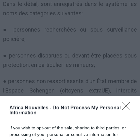
Dans le détail, sont enregistrés dans le système les
noms des catégories suivantes:
● personnes recherchées ou sous surveillance
policière;
● personnes disparues ou devant être placées sous
protection, en particulier les mineurs;
● personnes non ressortissants d’un État membre de
l’Espace Schengen (citoyens extraUE), interdits
d’entrer sur le territoire Schengen.
Africa Nouvelles -
Do Not Process My Personal
Information
Pour assurer la sécurité des données, aux intéressés
(citoyens UE ou extraUE), sont reconnus les droits
If you wish to opt-out of the sale, sharing to third parties, or
suivants:
processing of your personal or sensitive information for