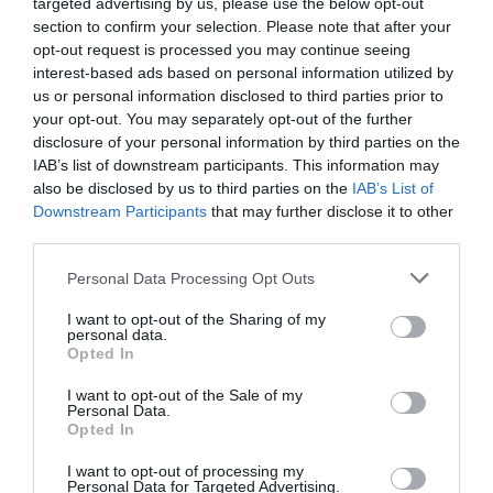
targeted advertising by us, please use the below opt-out
section to confirm your selection. Please note that after your
■ accès à leurs propres informations, stockées dans
opt-out request is processed you may continue seeing
le SIS,
interest-based ads based on personal information utilized by
us or personal information disclosed to third parties prior to
your opt-out. You may separately opt-out of the further
■ rectification lorsque les données ont été stockées,
disclosure of your personal information by third parties on the
sur la base d’un erreur de droit ou matériel,
IAB’s list of downstream participants. This information may
also be disclosed by us to third parties on the
IAB’s List of
Downstream Participants
that may further disclose it to other
■ intenter une action aux autorités compétentes afin
third parties.
d’obtenir la correction ou la suppression de données
Personal Data Processing Opt Outs
incorrectes, ainsi qu’une indemnisation éventuelle.
I want to opt-out of the Sharing of my
personal data.
Ceci dit, l’intéressé a droit à demander des
Opted In
informations concernant la signalisation de son nom
I want to opt-out of the Sale of my
dans le SIS. La demande doit être faite par écrit dans
Personal Data.
Opted In
l’une des langues suivantes:
italien, anglais, français
I want to opt-out of processing my
ou allemand
.
Personal Data for Targeted Advertising.