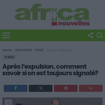
You are here:
Home
NOUVELLES
ITALIE
Après l’expulsion, comment savoir si on est toujours signalé?
ITALIE
Après l’expulsion, comment
savoir si on est toujours signalé?