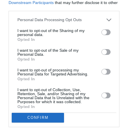
Downstream Participants
that may further disclose it to other
On le voit en compagnie
third parties.
de l’artiste nigérian
Personal Data Processing Opt Outs
Wizkid.
I want to opt-out of the Sharing of my
personal data.
Le journal britannique rappelle qu’Adebayor a été
Opted In
rappelé à l’ordre récemment par le sélectionneur des
I want to opt-out of the Sale of my
Personal Data.
Eperviers et que son avenir à Tottenham reste
Opted In
incertain.
I want to opt-out of processing my
Personal Data for Targeted Advertising.
Opted In
Previous article
See
I want to opt-out of Collection, Use,
PIERRE KALALA: Décès du mythique
more
Retention, Sale, and/or Sharing of my
Personal Data that Is Unrelated with the
canonnier congolais du T-P Englebert
Purposes for which it was collected.
Opted In
Next article
CAMEROUN – FRANCE: Yaoundé
CONFIRM
accueille François Hollande