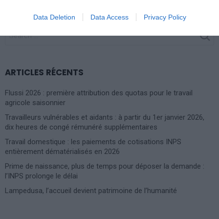
Data Deletion
Data Access
Privacy Policy
SEARCH
FOR:
ARTICLES RÉCENTS
Flussi 2026 : première attribution des quotas pour le travail
agricole saisonnier
Travailleurs vulnérables et aidants : à partir du 1er janvier 2026,
dix heures de congé rémunéré supplémentaires
Travail domestique : les paiements de cotisations INPS
entièrement dématérialisés en 2026
Prime de naissance, plus de temps pour déposer la demande :
l’INPS prolonge le délai
Lampedusa, l’accueil devient patrimoine de l’humanité