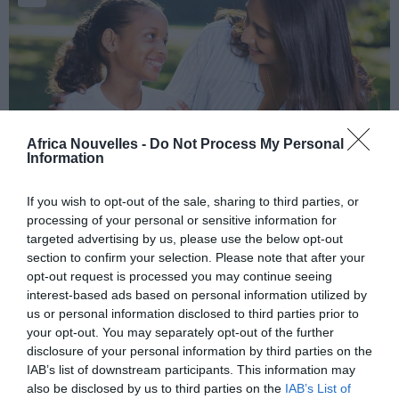
Africa Nouvelles -
Do Not Process My Personal
Information
« I deh buy your »… Rolls!
If you wish to opt-out of the sale, sharing to third parties, or
Le Daily Mail a publié une photo de l’attaquant
processing of your personal or sensitive information for
targeted advertising by us, please use the below opt-out
togolais Emmanuel Adebayor posant devant sa
section to confirm your selection. Please note that after your
nouvelle acquisition, une Rolls Royce dernier modèle
opt-out request is processed you may continue seeing
dont le prix catalogue est de 300.000 euros.
interest-based ads based on personal information utilized by
us or personal information disclosed to third parties prior to
your opt-out. You may separately opt-out of the further
C’est le joueur lui même
disclosure of your personal information by third parties on the
qui a posté la photo sur
IAB’s list of downstream participants. This information may
also be disclosed by us to third parties on the
IAB’s List of
son compte Instagram.