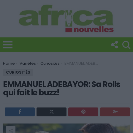
You are here:
Home
Variétès
Curiosités
EMMANUEL ADEBAYOR: Sa Rolls qui fait le buzz!
CURIOSITÉS
EMMANUEL ADEBAYOR: Sa Rolls
qui fait le buzz!