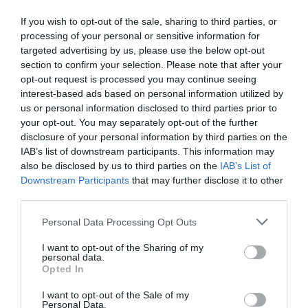
dû quitter la ville pour échapper à la stigmatisation.
If you wish to opt-out of the sale, sharing to third parties, or
processing of your personal or sensitive information for
targeted advertising by us, please use the below opt-out
«
Quand je suis rentrée chez moi, tout le monde a
section to confirm your selection. Please note that after your
commencé à me regarder différemment
», a-t-elle dit.
opt-out request is processed you may continue seeing
interest-based ads based on personal information utilized by
«
Ils faisaient comme s’ils étaient contents que je sois
us or personal information disclosed to third parties prior to
de retour, mais ils n’agissent plus de la même
your opt-out. You may separately opt-out of the further
manière avec moi ; ils ne veulent plus qu’on mange ou
disclosure of your personal information by third parties on the
IAB’s list of downstream participants. This information may
qu’on fasse des choses ensemble
. »
also be disclosed by us to third parties on the
IAB’s List of
Downstream Participants
that may further disclose it to other
Pauline a dit qu’elle avait décidé d’aller vivre chez sa
third parties.
tante à Kakata, une ville située à environ 70 kilomètres
Personal Data Processing Opt Outs
de Monrovia, jusqu’à ce que les gens cessent de
I want to opt-out of the Sharing of my
craindre Ebola. «
Vous ne pouvez pas rester quelque
personal data.
Opted In
part et voir tous vos meilleurs amis agir comme s’ils
I want to opt-out of the Sale of my
étaient trop occupés pour passer du temps avec vous
Personal Data.