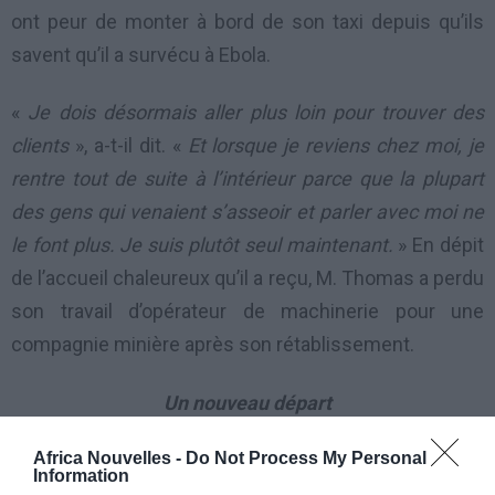
ont peur de monter à bord de son taxi depuis qu’ils
savent qu’il a survécu à Ebola.
«
Je dois désormais aller plus loin pour trouver des
clients
», a-t-il dit. «
Et lorsque je reviens chez moi, je
rentre tout de suite à l’intérieur parce que la plupart
des gens qui venaient s’asseoir et parler avec moi ne
le font plus. Je suis plutôt seul maintenant.
» En dépit
de l’accueil chaleureux qu’il a reçu, M. Thomas a perdu
son travail d’opérateur de machinerie pour une
compagnie minière après son rétablissement.
Un nouveau départ
Africa Nouvelles -
Do Not Process My Personal
Pauline Joseph, une jeune femme de 18 ans qui a été
Information
traitée à l’unité ELWA 2, à Monrovia, a dit qu’elle avait