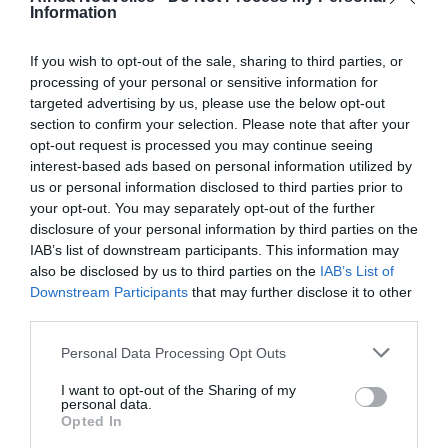
Information
PARENT D’UN ITALIEN OU D’UN CITOYEN UE
If you wish to opt-out of the sale, sharing to third parties, or
Si la demande de visa est déposée par un citoyen UE
processing of your personal or sensitive information for
targeted advertising by us, please use the below opt-out
pour un se ses parents jusqu’au 2ème degré, et si les
section to confirm your selection. Please note that after your
conditions prévues sont remplies, le visa touristique
opt-out request is processed you may continue seeing
interest-based ads based on personal information utilized by
est délivré.
us or personal information disclosed to third parties prior to
your opt-out. You may separately opt-out of the further
ATHLÈTES
ET SPORTIFS
disclosure of your personal information by third parties on the
IAB’s list of downstream participants. This information may
also be disclosed by us to third parties on the
IAB’s List of
Le visa touristique peut être accordé, si ces mêmes
Downstream Participants
that may further disclose it to other
conditions ci-dessus citées sont remplies et sur
third parties.
invitation des sociétés sportives clubs, même pour
Personal Data Processing Opt Outs
de brèves périodes d’entrainement.
I want to opt-out of the Sharing of my
personal data.
Le visa de tourisme peut être accordé aux étrangers
Opted In