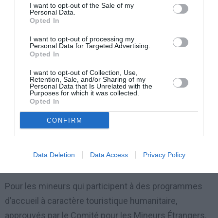
appelés dans le pays UE pour participer à des
I want to opt-out of the Sale of my
Personal Data.
événements sportifs, autres que ceux pour lesquels il
Opted In
faut le « visa pour manifestation sportive », si:
I want to opt-out of processing my
Personal Data for Targeted Advertising.
■ il y a une invitation explicite à participer, adressée à
Opted In
l’athlète ou au groupe sportif;
I want to opt-out of Collection, Use,
Retention, Sale, and/or Sharing of my
Personal Data that Is Unrelated with the
Purposes for which it was collected.
■ et les conditions ci-dessus citées sont remplies.
Opted In
MINEURS
CONFIRM
Pour l’entrée des mineurs étrangers, on se réfère
Data Deletion
Data Access
Privacy Policy
toujours à la Loi de l’Immigration.
Pour les mineurs qui participent à des programmes
d’accueil à caractère touristique humanitaire,
approuvés par le Comité pour les Mineurs Étrangers,