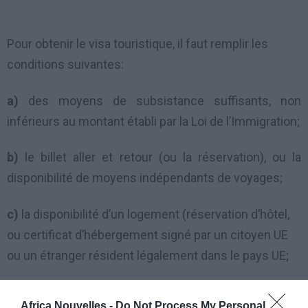
Pour obtenir le visa touristique, il faut remplir les
conditions suivantes:
a)
d
es moyens de subsistance suffisants, non
inférieurs au montant établi par la Loi de l’Immigration;
b)
le billet aller et retour (ou la réservation), ou la
disponibilité de moyens indépendants de voyages;
c)
la disponibilité d’un logement (réservation d’hôtel,
ou certificat d’hébergement signé par un citoyen UE
ou un étranger résident légalement dans le pays UE;
d)
une assurance maladie.
Africa Nouvelles -
Do Not Process My Personal