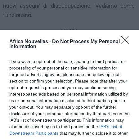
nuovi assegni di disoccupazione. Vediamo come
funzionano.
NASPI
Africa Nouvelles -
Do Not Process My Personal
Information
La Nuova Assicurazione Sociale per l’Impiego (Naspi)
sarà riservata a tutti i lavoratori dipendenti (tranne
If you wish to opt-out of the sale, sharing to third parties, or
quelli a tempo determinato della pubblica
processing of your personal or sensitive information for
targeted advertising by us, please use the below opt-out
amministrazione e gli operai agricoli) che perdono
section to confirm your selection. Please note that after your
involontariamente il posto di lavoro, compresi quanti
opt-out request is processed you may continue seeing
si dimettono per giusta causa o arrivano a una
interest-based ads based on personal information utilized by
us or personal information disclosed to third parties prior to
risoluzione consensuale durante una conciliazione.
your opt-out. You may separately opt-out of the further
Dovranno aver versato contributi per almeno 13
disclosure of your personal information by third parties on the
IAB’s list of downstream participants. This information may
settimane nei 4 anni precedenti e aver lavorato per
also be disclosed by us to third parties on the
IAB’s List of
almeno 30 giorni nell’anno che precede la
Downstream Participants
that may further disclose it to other