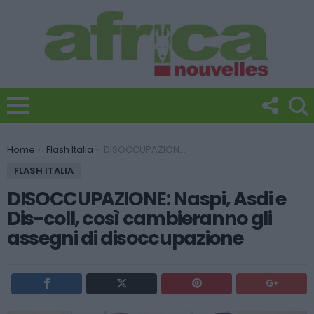
You are here:
Home
Flash Italia
DISOCCUPAZIONE: Naspi, Asdi e Dis-coll, così cambieranno gli assegni di disoccupazione
FLASH ITALIA
DISOCCUPAZIONE: Naspi, Asdi e
Dis-coll, così cambieranno gli
assegni di disoccupazione