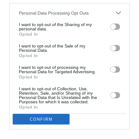
third parties.
disoccupazione.
Personal Data Processing Opt Outs
La durata sarà legata agli anni di contribuzione che il
I want to opt-out of the Sharing of my
lavoratore ha alle spalle, ma non potrà superare i 24
personal data.
Opted In
mesi. L’importo sarà calcolato in base alla retribuzione
media mensile degli ultimi 4 anni, ma non potrà
I want to opt-out of the Sale of my
Personal Data.
superare i 1.300 euro mensili, e partire dal primo
Opted In
giorno del 4° mese di fruizione inizierà a diminuire del
I want to opt-out of processing my
Personal Data for Targeted Advertising.
3% ogni mese. Il diritto all’assegno cesserà se si trova
Opted In
un’altra occupazione, ma anche se non si partecipa
I want to opt-out of Collection, Use,
alle iniziative e ai corsi di riqualificazione professionali
Retention, Sale, and/or Sharing of my
Personal Data that Is Unrelated with the
attivati dai servizi per l’Impiego.
Purposes for which it was collected.
Opted In
ASDI
CONFIRM
Solo in casi di particolare bisogno economico (priorità