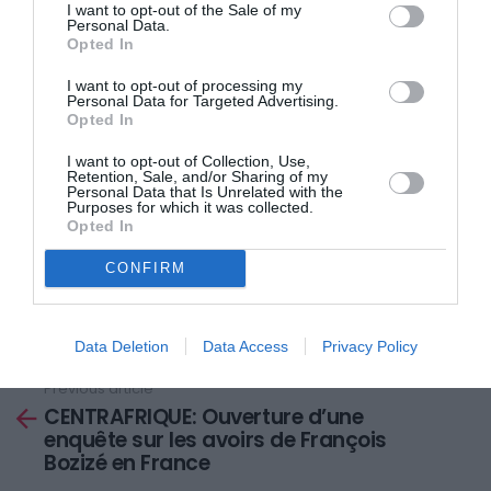
I want to opt-out of the Sale of my
Drogba et Maul se sont connus à
Personal Data.
Opted In
Londres, il y a quelques
semaines, lors de l’élection Miss
I want to opt-out of processing my
Personal Data for Targeted Advertising.
Monde qui a sacré la Sud-
Opted In
africaine Rolene Strauss.
I want to opt-out of Collection, Use,
Retention, Sale, and/or Sharing of my
Personal Data that Is Unrelated with the
Didier Drogba est marié à Lalla Diakité et est père de 3
Purposes for which it was collected.
Opted In
enfants. Cette information pourrait faire scandale.
CONFIRM
Pour l’instant, ni l’intéressé ni son club ne se sont
prononcés sur le sujet.
Data Deletion
Data Access
Privacy Policy
Previous article
See
CENTRAFRIQUE: Ouverture d’une
more
enquête sur les avoirs de François
Bozizé en France