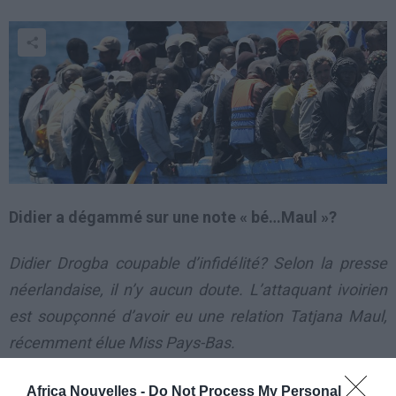
Didier a dégammé sur une note « bé…Maul »?
Didier Drogba coupable d’infidélité? Selon la presse
néerlandaise, il n’y aucun doute. L’attaquant ivoirien
est soupçonné d’avoir eu une relation Tatjana Maul,
récemment élue Miss Pays-Bas.
Didier Drogba coupable
Africa Nouvelles -
Do Not Process My Personal