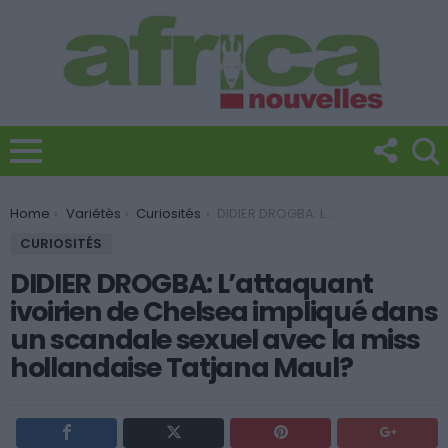
You are here:
Home
Variétès
Curiosités
DIDIER DROGBA: L’attaquant ivoirien de Chelsea impliqué dans un scandale sexuel avec la miss hollandaise Tatjana Maul?
CURIOSITÉS
DIDIER DROGBA: L’attaquant
ivoirien de Chelsea impliqué dans
un scandale sexuel avec la miss
hollandaise Tatjana Maul?