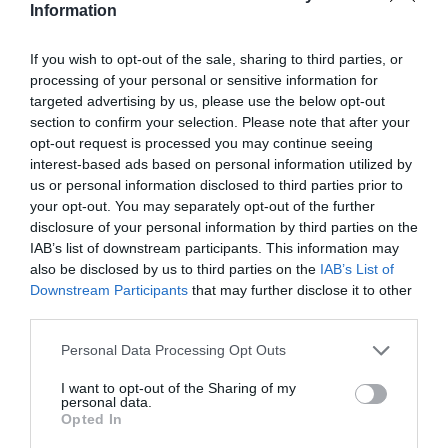
Information
d’infidélité? Selon la
presse néerlandaise, il
If you wish to opt-out of the sale, sharing to third parties, or
processing of your personal or sensitive information for
n’y aucun doute.
targeted advertising by us, please use the below opt-out
L’attaquant ivoirien est
section to confirm your selection. Please note that after your
soupçonné d’avoir eu une relation Tatjana Maul,
opt-out request is processed you may continue seeing
interest-based ads based on personal information utilized by
récemment élue Miss Pays-Bas. C’est cette dernière
us or personal information disclosed to third parties prior to
qui a révélé l’information dans une émission radio.
your opt-out. You may separately opt-out of the further
disclosure of your personal information by third parties on the
Interrogé sur sa situation sentimentale, Tatjana Maul
IAB’s list of downstream participants. This information may
répond sur Radio FunX: «
Je suis de nouveau
also be disclosed by us to third parties on the
IAB’s List of
Downstream Participants
that may further disclose it to other
célibataire. C’était compliqué. Il était footballeur et je
third parties.
l’aime toujours. Tout le monde le connaît, il joue pour
Chelsea, mais je n’en dirai pas plus. Parfois, il vaut
Personal Data Processing Opt Outs
mieux ne rien dire
…»
I want to opt-out of the Sharing of my
personal data.
Opted In
Selon les journaux néerlandais,