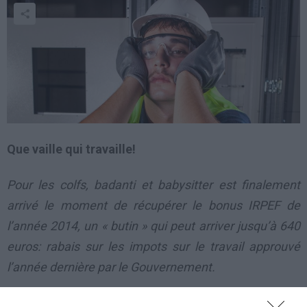
Que vaille qui travaille!
Pour les colfs, badanti et babysitter est finalement
arrivé le moment de récupérer le bonus IRPEF de
l’année 2014, un « butin » qui peut arriver jusqu’à 640
euros: rabais sur les impots sur le travail approuvé
l’année dernière par le Gouvernement.
Les autres travailleurs