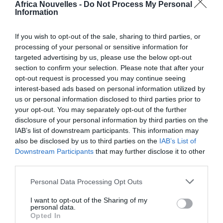
Africa Nouvelles -
Do Not Process My Personal
salariés (
lavoratori
Information
dipendenti
) l’ont déjà pris
If you wish to opt-out of the sale, sharing to third parties, or
mensuellent, dans le
processing of your personal or sensitive information for
bulletin de paie. Les
targeted advertising by us, please use the below opt-out
section to confirm your selection. Please note that after your
entreprises sont en effet
opt-out request is processed you may continue seeing
des “substitus d’impots »,
interest-based ads based on personal information utilized by
us or personal information disclosed to third parties prior to
c’est-à-dire qu’elles retiennent les impots du salaire
your opt-out. You may separately opt-out of the further
au compte de l’Etat.
disclosure of your personal information by third parties on the
IAB’s list of downstream participants. This information may
also be disclosed by us to third parties on the
IAB’s List of
Le discours change dans le secteur domestique où
Downstream Participants
that may further disclose it to other
les employeurs ne sont pas des substituts d’impots.
third parties.
Personal Data Processing Opt Outs
Le bonus pour les travailleurs domestiques (colfs,
badanti e baby-sitters) a donc été renvoyé à la
I want to opt-out of the Sharing of my
personal data.
déclaration des revenus.
Opted In