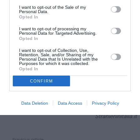
I want to opt-out of the Sale of my
En remplissant le «
Modello 730
» (Formulaire 730), les
Personal Data.
Opted In
travailleurs domestiques devront déclarer combien
ils ont gagné au cours de l’année 2014, présentant le
I want to opt-out of processing my
Personal Data for Targeted Advertising.
certificats des rétributions que doivent
Opted In
obligatoirement délivrer les employeurs.
I want to opt-out of Collection, Use,
Retention, Sale, and/or Sharing of my
Personal Data that Is Unrelated with the
Purposes for which it was collected.
A ce point, il sera possible de comprendre s’ils ont
Opted In
droit au bonus.
CONFIRM
REMARQUE:
Le bonus revient à qui a perçu, en 2014,
un revenu total entre 8.000 euros et 26.000 euros…
Data Deletion
Data Access
Privacy Policy
Stranieriinitalia.it
Previous article