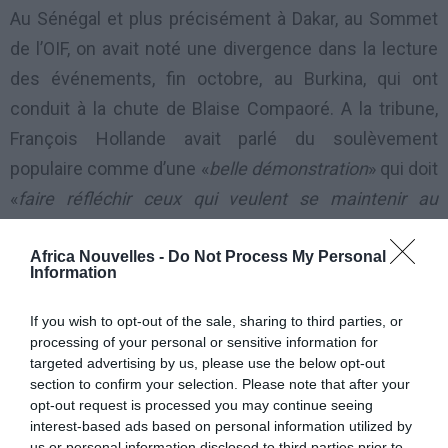
Au Sénégal et plus précisément à Dakar, au Sommet
de l’OIF, on avait noté une divergence dans la lecture
des événements, fin octobre, au Burkina, qui ont
conduit à la chute de Blaise Compaoré. A la tribune,
François Hollande avait parlé du soulèvement
populaire comme d’une «
belle démonstration
» qui doit
«
faire réfléchir ceux qui veulent se maintenir au
pouvoir en violant l’ordre constitutionnel
».
Africa Nouvelles -
Do Not Process My Personal
Information
«
Nous ne souhaitons pas d’insurrections et de
désordre dans nos pays
», avait répondu Alassane
If you wish to opt-out of the sale, sharing to third parties, or
Ouattara à la même tribune.
processing of your personal or sensitive information for
targeted advertising by us, please use the below opt-out
section to confirm your selection. Please note that after your
A l’Elysée, jeudi, le ton était moins lyrique pour
opt-out request is processed you may continue seeing
exprimer les exigences de Paris à l’égard de la
interest-based ads based on personal information utilized by
us or personal information disclosed to third parties prior to