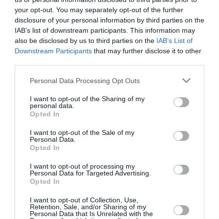
transition burkinabè.
your opt-out. You may separately opt-out of the further
disclosure of your personal information by third parties on the
«
L’exigence, c’est le respect de l’ordre constitutionnel.
IAB’s list of downstream participants. This information may
also be disclosed by us to third parties on the
IAB’s List of
L’exigence, c’est la date des élections et d’avoir, là
Downstream Participants
that may further disclose it to other
aussi, un processus de transition. Mais, la France est
third parties.
aux côtés du Burkina Faso dès lors que ces
Personal Data Processing Opt Outs
conditions-là sont respectées. Et ceux qui se sont
I want to opt-out of the Sharing of my
levés étaient aussi conscients qu’il fallait avoir le
personal data.
Opted In
respect des règles constitutionnelles, c’est d’ailleurs
pour ça qu’ils s’étaient soulevés
», a déclaré le chef de
I want to opt-out of the Sale of my
Personal Data.
l’Etat français, qui a aussi une nouvelle fois exigé le
Opted In
respect de la constitution et demandé que les
I want to opt-out of processing my
Personal Data for Targeted Advertising.
élections de 2015 en Côte d’Ivoire soient des libres,
Opted In
démocratiques, transparentes, et ouvertes à tous.
I want to opt-out of Collection, Use,
Selon une source proche de l’Elysée, le chef de l’Etat
Retention, Sale, and/or Sharing of my
Personal Data that Is Unrelated with the