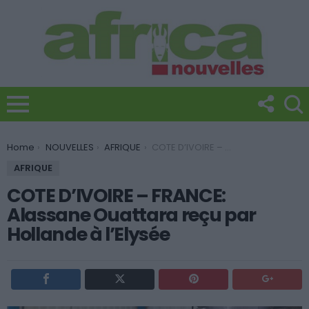
You are here:
Home
NOUVELLES
AFRIQUE
COTE D’IVOIRE – FRANCE: Alassane Ouattara reçu par Hollande à l’Elysée
AFRIQUE
COTE D’IVOIRE – FRANCE:
Alassane Ouattara reçu par
Hollande à l’Elysée