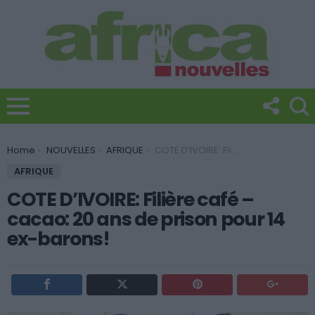
You are here:
Home
NOUVELLES
AFRIQUE
COTE D’IVOIRE: Filière café – cacao: 20 ans de prison pour 14 ex-barons!
AFRIQUE
COTE D’IVOIRE: Filière café –
cacao: 20 ans de prison pour 14
ex-barons!