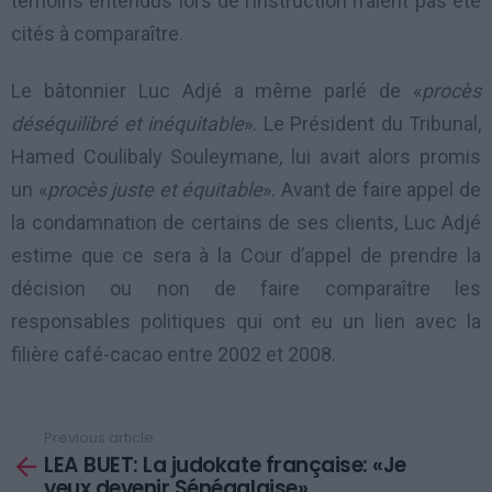
témoins entendus lors de l’instruction n’aient pas été
cités à comparaître.
Le bâtonnier Luc Adjé a même parlé de «
procès
déséquilibré et inéquitable
». Le Président du Tribunal,
Hamed Coulibaly Souleymane, lui avait alors promis
un «
procès juste et équitable
». Avant de faire appel de
la condamnation de certains de ses clients, Luc Adjé
estime que ce sera à la Cour d’appel de prendre la
décision ou non de faire comparaître les
responsables politiques qui ont eu un lien avec la
filière café-cacao entre 2002 et 2008.
Previous article
See
LEA BUET: La judokate française: «Je
more
veux devenir Sénégalaise»