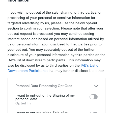
Information
poursuite du procès
».
If you wish to opt-out of the sale, sharing to third parties, or
Treize prévenus ont été relaxés. Pour certains, le
processing of your personal or sensitive information for
targeted advertising by us, please use the below opt-out
tribunal a estimé qu’il y a prescription. Un «procès
section to confirm your selection. Please note that after your
hors norme» qui a duré 18 mois. Libérés
opt-out request is processed you may continue seeing
interest-based ads based on personal information utilized by
provisoirement en 2010 après près de 3 ans de
us or personal information disclosed to third parties prior to
détention, les anciens barons de la filière café-cacao
your opt-out. You may separately opt-out of the further
disclosure of your personal information by third parties on the
ont comparu libres. Ceux qui ont été condamnés,
IAB’s list of downstream participants. This information may
mercredi 6 novembre, à des peines de prison restent
also be disclosed by us to third parties on the
IAB’s List of
en libertés. Leurs avocats ont 20 jours pour faire
Downstream Participants
that may further disclose it to other
third parties.
appel.
Personal Data Processing Opt Outs
Le feuilleton n’est peut-être pas encore terminé pour
I want to opt-out of the Sharing of my
les 14 ex-dirigeants de la filière café-cacao
personal data.
Opted In
condamnés à des peines de prison. Pour la trentaine
I want to opt-out of the Sale of my