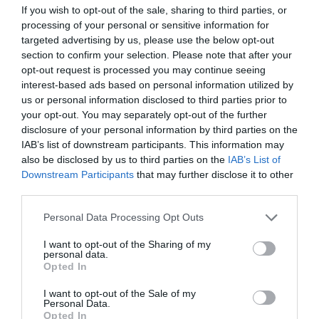
If you wish to opt-out of the sale, sharing to third parties, or
respect de ceux des autres accroissent les chambres
processing of your personal or sensitive information for
du «Vivre ensemble» et de paix, si chers au Président
targeted advertising by us, please use the below opt-out
de la République, SEM Alassane Ouattara. L’objectif
section to confirm your selection. Please note that after your
opt-out request is processed you may continue seeing
que nous visons à travers la cérémonie de ce jour,
interest-based ads based on personal information utilized by
c’est de faire connaître à chaque individu les droits
us or personal information disclosed to third parties prior to
your opt-out. You may separately opt-out of the further
liés à sa personne, concourir au développement d’une
disclosure of your personal information by third parties on the
culture des Droits de l’Homme en Côte d’Ivoire
», a
IAB’s list of downstream participants. This information may
also be disclosed by us to third parties on the
IAB’s List of
expliqué Gnénéma Coulibaly.
Downstream Participants
that may further disclose it to other
third parties.
Les nouveaux ambassadeurs qui ont la pleine mesure
Personal Data Processing Opt Outs
de la mission qui vient de leur être confiée, ont dévoilé
les grands axes de leurs actions.
I want to opt-out of the Sharing of my
personal data.
Opted In
«
En mettant nos voix ensemble, l’impact peut être
I want to opt-out of the Sale of my
plus grand. Ne soyez donc pas surpris que Dobet
Personal Data.
Opted In