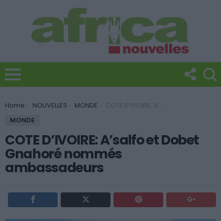
You are here:
Home
NOUVELLES
MONDE
COTE D’IVOIRE: A’salfo et Dobet Gnahoré nommés ambassadeurs
MONDE
COTE D’IVOIRE: A’salfo et Dobet
Gnahoré nommés
ambassadeurs