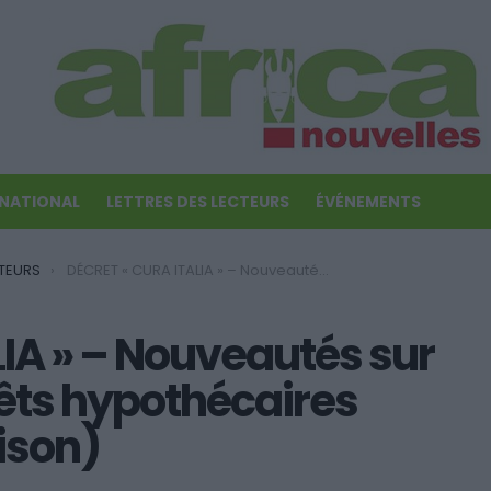
RNATIONAL
LETTRES DES LECTEURS
ÉVÉNEMENTS
TEURS
DÉCRET « CURA ITALIA » – Nouveautés sur le ‘Mutuo Casa’ (Prêts hypothécaires pour l’achat de maison)
IA » – Nouveautés sur
rêts hypothécaires
ison)