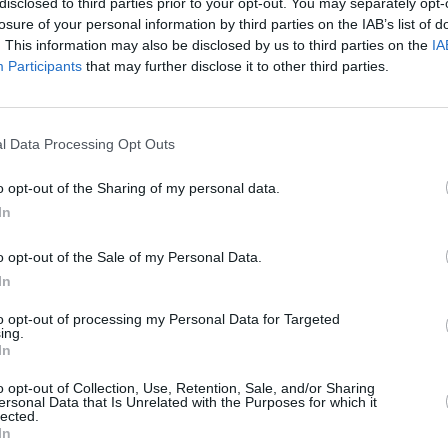
disclosed to third parties prior to your opt-out. You may separately opt-
losure of your personal information by third parties on the IAB’s list of
. This information may also be disclosed by us to third parties on the
IA
Participants
that may further disclose it to other third parties.
l Data Processing Opt Outs
qui ont un prêt hypothécaire et qui ont du
o opt-out of the Sharing of my personal data.
 à la signature du Ministre de l’Economie et
In
cret qui intègre le règlement du Fonds de
de la première maison a été publié au Journal
o opt-out of the Sale of my Personal Data.
In
to opt-out of processing my Personal Data for Targeted
ar le décret « Cura Italia », le Fonds de
ing.
In
ogement est étendu, ajoutant une nouvelle
o opt-out of Collection, Use, Retention, Sale, and/or Sharing
ersonal Data that Is Unrelated with the Purposes for which it
lected.
In
othécaire pour l’achat de la première maison