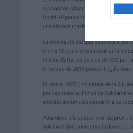
qui sont en situation de difficulté temp
Covid-19 peuvent bénéficier de la s
une période maximale de 18 mois.
La nouveauté est que désormais, les sa
moins 30 jours et les travailleurs ind
chiffre d’affaires de plus de 33% par ra
trimestre de 2019 peuvent également 
En outre, l’ISEE (Indicateur de la Situ
pour accéder au Fonds de Solidarité et
intérêts accumulés pendant la périod
Pour obtenir la suspension du prêt, ui
Solidarité doit soumettre la demande à 