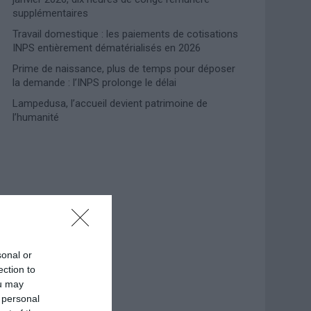
supplémentaires
Travail domestique : les paiements de cotisations
INPS entièrement dématérialisés en 2026
Prime de naissance, plus de temps pour déposer
la demande : l’INPS prolonge le délai
Lampedusa, l’accueil devient patrimoine de
l’humanité
Photoshoot Paris
sonal or
ection to
ou may
 personal