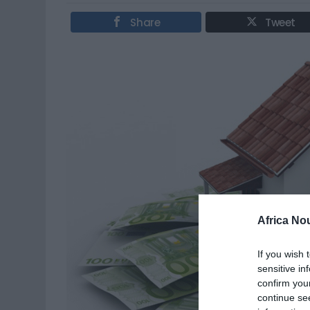
Share
Tweet
Africa No
If you wish 
sensitive in
confirm you
continue se