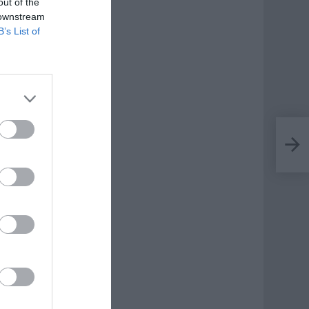
out of the
 downstream
B’s List of