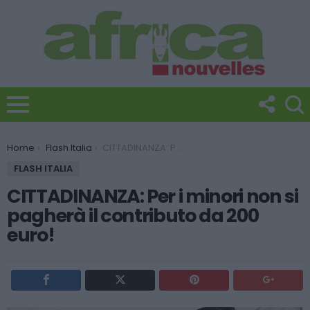
You are here:
Home
Flash Italia
CITTADINANZA: Per i minori non si pagherà il contributo da 200 euro!
FLASH ITALIA
CITTADINANZA: Per i minori non si
pagherà il contributo da 200
euro!