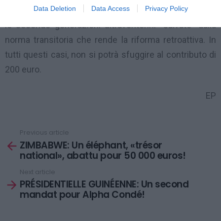
Data Deletion
Data Access
Privacy Policy
saranno i ragazzi ormai maggiorenni. Idem, infine, per
le seconde generazioni ultraventenni “salvate” dalla
norma transitoria che rende la riforma retroattiva. In
tutti questi casi, non si potrà sfuggire al contributo di
200 euro.
EP
Previous article
See
ZIMBABWE: Un éléphant, «trésor
more
national», abattu pour 50 000 euros!
Next article
PRÉSIDENTIELLE GUINÉENNE: Un second
mandat pour Alpha Condé!