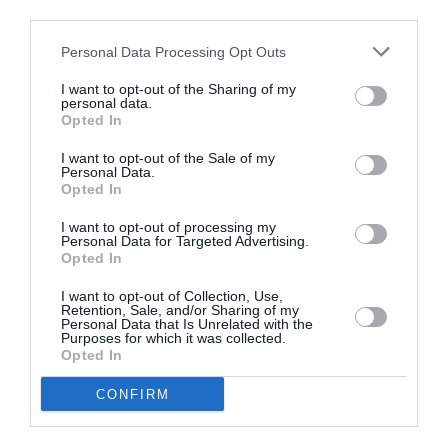
risieduto regolarmente in Italia per sei anni e ha
third parties.
concluso un ciclo di istruzione.
Personal Data Processing Opt Outs
Lo riforma specifica però anche che “
per le istanze o
I want to opt-out of the Sharing of my
personal data.
dichiarazioni relative ai minori
” non è dovuto il
Opted In
contributo di 200 euro che oggi paga chi vuole
I want to opt-out of the Sale of my
Personal Data.
diventare italiano. Questo vuol dire che l’esenzione
Opted In
scatterà sicuramente nelle situazioni 1) e 2), quando il
I want to opt-out of processing my
genitore chiederà che i figli minorenni, in base a
Personal Data for Targeted Advertising.
Opted In
quanto previsto dalla stessa riforma, diventino italiani.
I want to opt-out of Collection, Use,
Retention, Sale, and/or Sharing of my
Niente da fare, però, per i ragazzi che rientrano nella
Personal Data that Is Unrelated with the
Purposes for which it was collected.
situazione numero 3), visto che potranno fare
Opted In
domanda solo dopo i 18 anni. Lo stesso succederà,
CONFIRM
nelle situazioni 1) e 2) quando a chiedere di diventare
italiani, perchè i genitori non l’hanno fatto per loro,