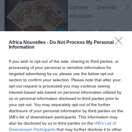
Camera prevede 3
situazioni:
1)
sarà italiano per
nascita chi nasce qui da
Africa Nouvelles -
Do Not Process My Personal
Information
un genitore con la carta di soggiorno.
If you wish to opt-out of the sale, sharing to third parties, or
2)
diventerà italiano chi nasce qui da genitori senza la
processing of your personal or sensitive information for
carta di soggiorno o arriva entro i 12 anni, purché
targeted advertising by us, please use the below opt-out
section to confirm your selection. Please note that after your
frequenti almeno 5 anni di scuola e, se queste
opt-out request is processed you may continue seeing
coincidono con le elementari, le concluda con
interest-based ads based on personal information utilized by
us or personal information disclosed to third parties prior to
successo.
your opt-out. You may separately opt-out of the further
disclosure of your personal information by third parties on the
3)
potrà chiedere la cittadinanza (ma in quel caso sarà
IAB’s list of downstream participants. This information may
also be disclosed by us to third parties on the
IAB’s List of
una concessione) chi è arrivato prima dei 18 anni, ha
Downstream Participants
that may further disclose it to other