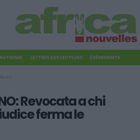
RNATIONAL
LETTRES DES LECTEURS
ÉVÉNEMENTS
ma le Questure
O: Revocata a chi
giudice ferma le