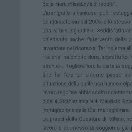
della mera mancanza di redditi”.
L’immigrato srilankese può festeggia
conquistato sin dal 2005. E lo stesso
una simile ingiustizia. Soddisfatta an
chiedendo anche l’intervento della 
lavoratore nel ricorso al Tar insieme all
“La crisi ha colpito duro, soprattutto i
stranieri. Togliere loro la carta di so
dire far fare un enorme passo indi
situazione della quale non hanno colp
lavoro regolare abbia scelto scientemen
dice a Stranieriinitalia.it, Maurizio B
immigrazione della Cisl meneghinare.
La prassi della Questura di Milano, no
lavoro e permesso di soggiorno già p