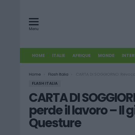
Menu
HOME
ITALIE
AFRIQUE
MONDE
INTE
You are here:
Home
Flash Italia
CARTA DI SOGGIORNO: Revocata a chi perde il lavoro – Il giudice fer
FLASH ITALIA
CARTA DI SOGGIORN
perde il lavoro – Il 
Questure