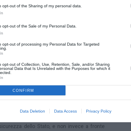
 cittadini stranieri che avevano chiesto un
o opt-out of the Sharing of my personal data.
ro carta di soggiorno. La Questura ha preteso
In
di reddito previsti per il primo rilascio e, in
o opt-out of the Sale of my Personal Data.
tributi versati ecc, è arrivato il diniego.
In
 crisi economica.
to opt-out of processing my Personal Data for Targeted
ente arrivata la legge, fatta valere qualche
ing.
In
 Regionale della Lombardia. Il giudice ha dato
e dopo aver lavorato a lungo come custode non
o opt-out of Collection, Use, Retention, Sale, and/or Sharing
ersonal Data that Is Unrelated with the Purposes for which it
lected.
azione, e ha dato torto alla Questura, che gli
In
erché non aveva un reddito regolare.
l giudice, è illegittima. Sia le norme europee
CONFIRM
sia il Testo Unico sull’immigrazione che le ha
prevedono infatti che lo “status di soggiornante
Data Deletion
Data Access
Privacy Policy
ssere revocato solo “ qualora lo straniero sia
 sicurezza dello Stato, e non invece a fronte