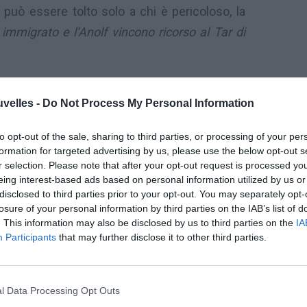
può essere tolto solo a chi è pericoloso, la
immigrato e l’Anolf vincono ricorso al Tar di
ni hanno lavorato duro rinnovando di volta in
uvelles -
Do Not Process My Personal Information
i loro permessi di soggiorno. Poi si sono
ente messi in tasca la carta di soggiorno
to opt-out of the sale, sharing to third parties, or processing of your per
sso Ue per lungosoggiornati), il documento
formation for targeted advertising by us, please use the below opt-out s
r selection. Please note that after your opt-out request is processed y
po indeterminato” a cui aspirano tutti gli
eing interest-based ads based on personal information utilized by us or
ati.
disclosed to third parties prior to your opt-out. You may separately opt-
losure of your personal information by third parties on the IAB’s list of
 però, complice la crisi economica, hanno
. This information may also be disclosed by us to third parties on the
IA
l lavoro, la Questura ha revocato loro la carta
Participants
that may further disclose it to other third parties.
un regolare contratto di lavoro, non possono
e”, degne di rimanere in Italia. Come se a
l Data Processing Opt Outs
n nero, fossero i lavoratori.