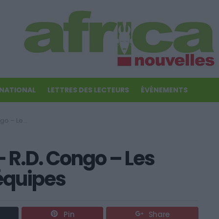
RNATIONAL
LETTRES DES LECTEURS
ÉVÉNEMENTS
s des équipes
 R.D. Congo – Les
équipes
Pin
Share