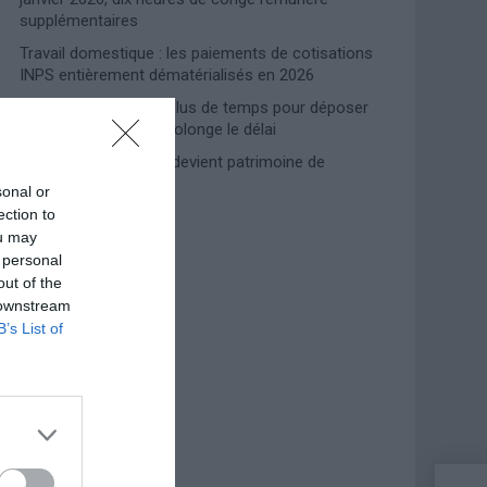
supplémentaires
Travail domestique : les paiements de cotisations
INPS entièrement dématérialisés en 2026
Prime de naissance, plus de temps pour déposer
la demande : l’INPS prolonge le délai
Lampedusa, l’accueil devient patrimoine de
l’humanité
sonal or
ection to
ou may
Photoshoot Paris
 personal
out of the
 downstream
B’s List of