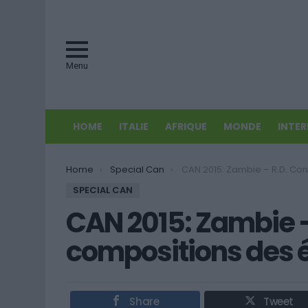
Menu
HOME
ITALIE
AFRIQUE
MONDE
INTE
You are here:
Home
Special Can
CAN 2015: Zambie – R.D. Congo – Les composition
SPECIAL CAN
CAN 2015: Zambie –
compositions des 
Share
Tweet