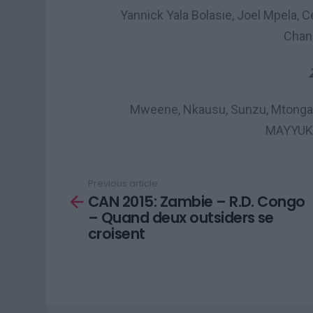
Yannick Yala Bolasie, Joel Mpela,
Chan
Mweene, Nkausu, Sunzu, Mtonga, M
MAYYUK
Previous article
See
CAN 2015: Zambie – R.D. Congo
more
– Quand deux outsiders se
croisent