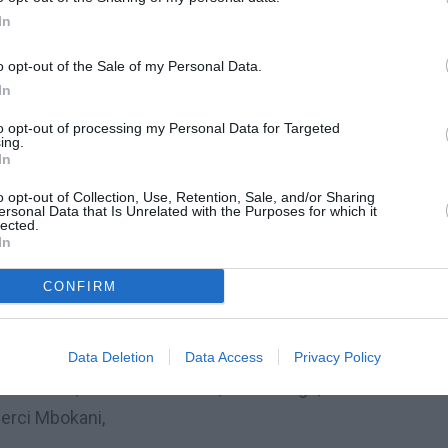
In
frique des Nations de football. Robert Kidiaba
 dans les buts des Léopards de la RD Congo
o opt-out of the Sale of my Personal Data.
r le match contre la Zambie dans le cadre de
In
e à Ebebiyin. Florent Ibenge a fait aussi
to opt-out of processing my Personal Data for Targeted
ing.
attaque.
In
o opt-out of Collection, Use, Retention, Sale, and/or Sharing
laba est présent en compagnie de Stopilla
ersonal Data that Is Unrelated with the Purposes for which it
lected.
In
POSITIONS
CONFIRM
D Congo
Data Deletion
Data Access
Privacy Policy
n Kasusula, Yousuf Mulumbu, Herve Kage,
erci Mbokani,