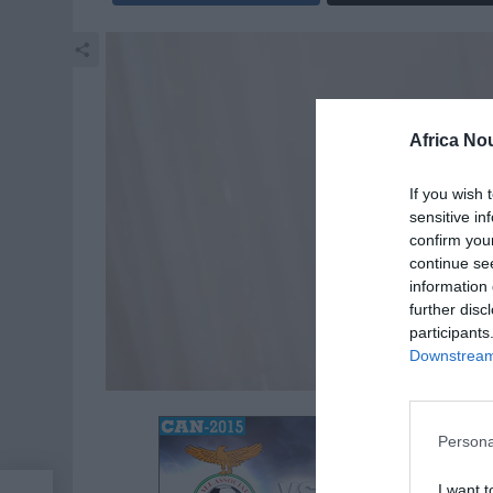
Africa No
If you wish 
sensitive in
confirm you
continue se
information 
further disc
participants
Downstream 
De
Persona
Ce
I want t