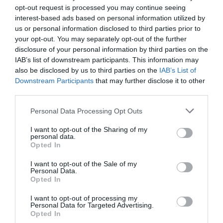
opt-out request is processed you may continue seeing
entreprenante après le but encaissé, le Cameroun a
interest-based ads based on personal information utilized by
eu à plusieurs reprise l’occasion de corser l’addition,
us or personal information disclosed to third parties prior to
sans réussite. Ce qui ne sera pas le cas du Syli. Trois
your opt-out. You may separately opt-out of the further
disclosure of your personal information by third parties on the
minutes avant la mi-temps, Ibrahima Traoré égalise
IAB’s list of downstream participants. This information may
pour la Guinée. Dos au but à l’entrée de la surface, le
also be disclosed by us to third parties on the
IAB’s List of
Downstream Participants
that may further disclose it to other
milieu de terrain de Monchengladbach fait vite le tour
third parties.
de Mbia avant de déclencher une frappe soudaine du
Personal Data Processing Opt Outs
pied gauche. Ondoa, surpris par le rebond, est pris sur
sa gauche. 1-1, score à la pause.
I want to opt-out of the Sharing of my
personal data.
Opted In
Au retour des vestiaires, le Cameroun presse et
I want to opt-out of the Sale of my
contraint la Guinée à jouer derrière. 52ème minute,
Personal Data.
Opted In
Vincent Aboubakar effectue un superbe travail sur le
I want to opt-out of processing my
côté gauche avant de lancer Salli en profondeur dans
Personal Data for Targeted Advertising.
la surface. Le milieu offensif camerounais se
Opted In