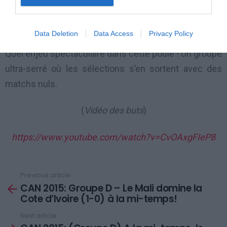
tranquillement du pied gauche ! Berthé se couche
mais ne peut que dévier le ballon dans son but.
Data Deletion
Data Access
Privacy Policy
Quel enjeu spectaculaire dans cette poule ! Un groupe
ultra-serré où les sélections s’en sortent avec des
matchs nuls.
(
Vidéo des buts
)
https://www.youtube.com/watch?v=CvOAxgFIeP8
Previous article
See
CAN 2015: Groupe D – Le Mali domine la
more
Cote d’Ivoire (1-0) à la mi-temps!
Next article