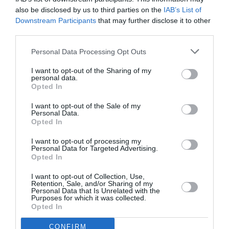
envoie un centre précis en direction du deuxième
also be disclosed by us to third parties on the
IAB’s List of
Downstream Participants
that may further disclose it to other
poteau où Sako place une superbe volée du gauche!
third parties.
Le coaching payant de Renard!
Personal Data Processing Opt Outs
I want to opt-out of the Sharing of my
Son entrée a fait beaucoup de bien aux siens. Déjà à la
personal data.
Opted In
51è minute, Max-Alain Gradel, le milieu offensif de
Saint-Etienne, a adressé un centre du pied. Au niveau
I want to opt-out of the Sale of my
Personal Data.
du point de penalty, Wilfried Bony tente de prendre
Opted In
Diakité à contre-pied d’une tête placée mais le ballon
I want to opt-out of processing my
Personal Data for Targeted Advertising.
passe de peu à côté du but!
Opted In
I want to opt-out of Collection, Use,
Il a attendu à quelques minutes de la fin de la
Retention, Sale, and/or Sharing of my
Personal Data that Is Unrelated with the
rencontre pour mettre à parité les deux équipes. Sur
Purposes for which it was collected.
Opted In
un ballon en profondeur, Aurier parvient à centré en
retrait. Gradel est seul à 15 mètres et conclut
CONFIRM