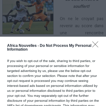
souffert!
On ne le croyait pas
revenir au score dans
une rencontre
engagée. Les Aigles de
Africa Nouvelles -
Do Not Process My Personal
Mali ont imposé leur physique et leur solidarité pour
Information
garder le tableau d’affichage jusqu’à la 86è minute.
If you wish to opt-out of the sale, sharing to third parties, or
processing of your personal or sensitive information for
On ne le croyait pas revenir au score dans une
targeted advertising by us, please use the below opt-out
rencontre engagée. Les Aigles de Mali ont imposé
section to confirm your selection. Please note that after your
leur physique et leur solidarité pour garder le tableau
opt-out request is processed you may continue seeing
interest-based ads based on personal information utilized by
d’affichage jusqu’à la 86è minute. Mustapha Yatabaré
us or personal information disclosed to third parties prior to
récupère le ballon au niveau du rond central avant de
your opt-out. You may separately opt-out of the further
disclosure of your personal information by third parties on the
décaler son frère, Sambou, sur la droite. Ce dernier
IAB’s list of downstream participants. This information may