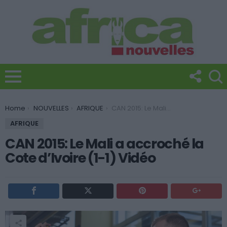
You are here:
Home
NOUVELLES
AFRIQUE
CAN 2015: Le Mali a accroché la Cote d’Ivoire (1-1) Vidéo
AFRIQUE
CAN 2015: Le Mali a accroché la
Cote d’Ivoire (1-1) Vidéo