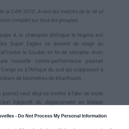
 de la CAN 2015. Avant les matchs de la 3è et
 point complet sur tous les groupes.
oupe A, le champion d’Afrique le Nigéria est
les Super Eagles se doivent de réagir au
affronter le Soudan en fin de semaine. Avec
une nouvelle contre-performance pourrait
u Congo ou à l’Afrique du sud qui s’opposent à
illiers de kilomètres de Kharthoum.
6 points) veut déjà se mettre à l’abri de toute
 c’est l’objectif du déplacement en Malawi
ecevoir les Flames 4 jours plus tard. le Mali
uvelles -
Do Not Process My Personal Information
opie.