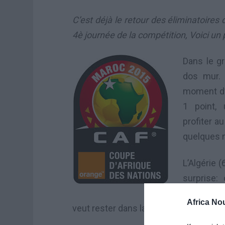
C’est déjà le retour des éliminatoires
4è journée de la compétition, Voici un
Dans le gr
dos mur. 
moment d’
1 point, 
profiter a
quelques m
L’Algérie (
surprise:
avant de r
Africa No
veut rester dans la danse contre l’Ethi