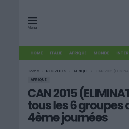
Menu
HOME
ITALIE
AFRIQUE
MONDE
INTE
You are here:
Home
NOUVELLES
AFRIQUE
CAN 2015 (ELIMINATOIRES): Le point sur tous 
AFRIQUE
CAN 2015 (ELIMINAT
tous les 6 groupes 
4ème journées