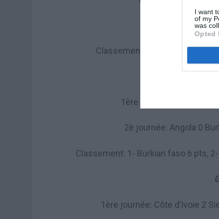
I want t
of my P
2è journée: Algérie 1
was col
Opted 
Classement: 1- Algérie 6 pts, 2- 
G
1ère journée: Burkina fas
2è journée: Angola 0 Bur
Classement: 1- Burkian faso 6 pts, 2- 
G
1ère journée: Côte d’Ivoie 2 S