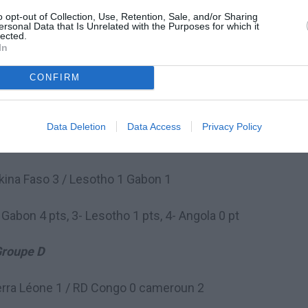
o opt-out of Collection, Use, Retention, Sale, and/or Sharing
ersonal Data that Is Unrelated with the Purposes for which it
 Mali 0 / Malawi 3 Ethiopie 2
lected.
In
Mali 3 pts, 3- Malawi 3 pts, Ethiopie 0 pt
CONFIRM
roupe C
Data Deletion
Data Access
Privacy Policy
o 2 Lesotho 0 / Gabon 1 Angola 0
kina Faso 3 / Lesotho 1 Gabon 1
Gabon 4 pts, 3- Lesotho 1 pts, 4- Angola 0 pt
roupe D
ierra Léone 1 / RD Congo 0 cameroun 2