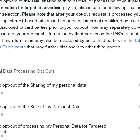
to opt-out of the sale, sharing to third parties, or processing of your per
ront tournées vers Ouagadougou et Libreville
formation for targeted advertising by us, please use the below opt-out s
r selection. Please note that after your opt-out request is processed y
Gabon et le Burkina Faso.
eing interest-based ads based on personal information utilized by us or
disclosed to third parties prior to your opt-out. You may separately opt-
groupe, en plus du meilleur troisième de ces
losure of your personal information by third parties on the IAB’s list of
. This information may also be disclosed by us to third parties on the
IA
t pour la phase finale de la compétition.
Participants
that may further disclose it to other third parties.
roupe A
l Data Processing Opt Outs
ngo 3 / Soudan 0 Afrique du Sud 3
o opt-out of the Sharing of my personal data.
d 1 Nigéria 1 . Congo 2 Soudan 0
In
que du Sud 4 pts, Nigéria 1 pt, Soudan 0 pt
o opt-out of the Sale of my Personal Data.
In
roupe B
to opt-out of processing my Personal Data for Targeted
ing.
In
 1 Algérie 2 / Mali 3 Malawi 0