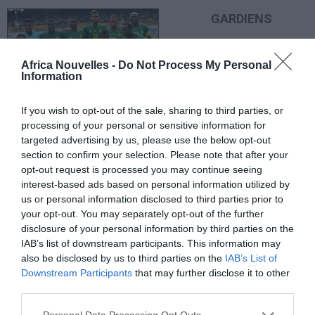
GARDIENS
Guy-Rolland Ndy
Africa Nouvelles -
Do Not Process My Personal
Assembe (Nancy,
Information
France), Pierre-Sylvain
If you wish to opt-out of the sale, sharing to third parties, or
Abogo (Tonnerre de
processing of your personal or sensitive information for
Yaoundé), Fabrice Ondoua (FC Barcelone, Espagne).
targeted advertising by us, please use the below opt-out
section to confirm your selection. Please note that after your
opt-out request is processed you may continue seeing
DEFENSEURS
interest-based ads based on personal information utilized by
us or personal information disclosed to third parties prior to
Cédric Djeugoué (Coton Sport), Nicolas Nkoulou
your opt-out. You may separately opt-out of the further
disclosure of your personal information by third parties on the
(Marseille, France), Jérôme Guihota (Valenciennes,
IAB’s list of downstream participants. This information may
France), Ambroise Oyongo Bitolo (New York Red Bulls,
also be disclosed by us to third parties on the
IAB’s List of
Downstream Participants
that may further disclose it to other
Etats-Unis), Aurélien Chedjou (Galatasaray, Turquie),
third parties.
Stéphane Mbia (FC Séville, Espagne), Henri Bedimo