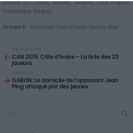
Etoundi (FC Zurich, Suisse), Jacques Zoua (Kayseri
Erciyesspor, Turquie).
Groupe D
:
Cameroun, Cote d’Ivoire, Guinée, Mali
Previous article
See
CAN 2015: Côte d’Ivoire – La liste des 23
more
joueurs
Next article
GABON: Le domicile de l’opposant Jean
Ping attaqué par des jeunes
SEARCH
FOR: