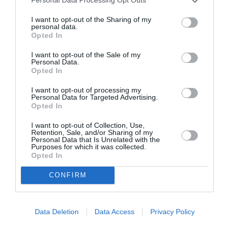
Personal Data Processing Opt Outs
(Lyon, France).
I want to opt-out of the Sharing of my
personal data.
MILIEUX
Opted In
I want to opt-out of the Sale of my
Eyong Enoh (Standard Liège, Belgique), Raoul Loé
Personal Data.
Opted In
(Osasuna, Espagne), Edgar Salli (Monaco, France),
Georges Mandjeck (Kayseri Erciyesspor, Turquie),
I want to opt-out of processing my
Personal Data for Targeted Advertising.
Franck Kom (Etoile du Sahel, Tunisie), Patrick Ekeng
Opted In
Ekeng (Cordoue, Espagne).
I want to opt-out of Collection, Use,
Retention, Sale, and/or Sharing of my
Personal Data that Is Unrelated with the
ATTAQUANTS
Purposes for which it was collected.
Opted In
Eric-Maxim Choupo Moting (Schalke 04, Allemagne),
CONFIRM
Benjamin Moukandjo (Reims, France), Vincent
Aboubakar (Lorient, France), Léonard Kweuke (Caykur
Data Deletion
Data Access
Privacy Policy
Rizespor, Turquie), Clinton Njie (Lyon, France), Franck