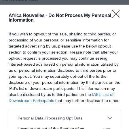
Les 16 équipes de la CAN 2013
Africa Nouvelles -
Do Not Process My Personal
Information
Afrique du Sud: «
Bafana Bafana
» (Les garçons)
If you wish to opt-out of the sale, sharing to third parties, or
processing of your personal or sensitive information for
Algérie: «
Les Fennec du Hoggar
«
targeted advertising by us, please use the below opt-out
section to confirm your selection. Please note that after your
opt-out request is processed you may continue seeing
Angola: «
Palancas Negras
» (Les antilopes noires)
interest-based ads based on personal information utilized by
us or personal information disclosed to third parties prior to
Burkina Faso: «
Les Etalons
«
your opt-out. You may separately opt-out of the further
disclosure of your personal information by third parties on the
IAB’s list of downstream participants. This information may
Cap Vert: «
Os Tubarões Azuis »
(Les Requins bleus)
also be disclosed by us to third parties on the
IAB’s List of
Downstream Participants
that may further disclose it to other
RD Congo: «
Les Léopards
«
third parties.
Personal Data Processing Opt Outs
Côte d’Ivoire: «
Les Eléphants
«
I want to opt-out of the Sharing of my