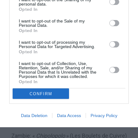
personal data.
Ethiopie: «
Walya Antelopes
» (Les Antilopes Walya)
Opted In
I want to opt-out of the Sale of my
Ghana: «
The Black Stars
» (Les Étoiles Noires)
Personal Data.
Opted In
Mali: «
Les Aigles
«
I want to opt-out of processing my
Personal Data for Targeted Advertising.
Opted In
Maroc: «
Les Lions de l’Atlas
«
I want to opt-out of Collection, Use,
Retention, Sale, and/or Sharing of my
Niger: «
Les Menas
«
Personal Data that Is Unrelated with the
Purposes for which it was collected.
Opted In
Nigeria: «
The Super Eagles
» (les Supers Aigles)
CONFIRM
Togo: «
Les Eperviers
«
Data Deletion
Data Access
Privacy Policy
Tunisie: «
Les Aigles de Carthage
«
Zambie: «
Chipolopolo
» (Les Boulets de Cuivre)