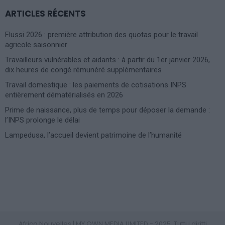
ARTICLES RÉCENTS
Flussi 2026 : première attribution des quotas pour le travail
agricole saisonnier
Travailleurs vulnérables et aidants : à partir du 1er janvier 2026,
dix heures de congé rémunéré supplémentaires
Travail domestique : les paiements de cotisations INPS
entièrement dématérialisés en 2026
Prime de naissance, plus de temps pour déposer la demande :
l’INPS prolonge le délai
Lampedusa, l’accueil devient patrimoine de l’humanité
Photoshoot Paris
Africa Nouvelles | MY OWN MEDIA LIMITED - 2025. Tutti i diritti