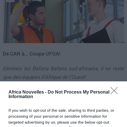
De CAN à… Coupe UFOA!
Eliminés les Bafana Bafana sud-africains, il ne reste
que des équipes d’Afrique de l’Ouest!
Le Mali s’est qualifié
Africa Nouvelles -
Do Not Process My Personal
Information
pour les demi-finales
ème
de la 29
édition de la
If you wish to opt-out of the sale, sharing to third parties, or
processing of your personal or sensitive information for
CAN. Les Aigles se
targeted advertising by us, please use the below opt-out
sont imposés après