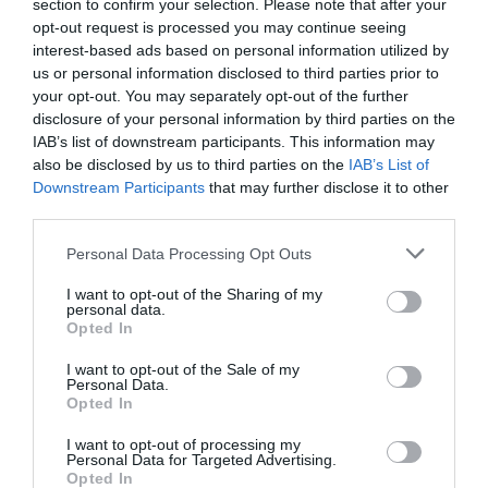
section to confirm your selection. Please note that after your
les séances des tirs au
opt-out request is processed you may continue seeing
interest-based ads based on personal information utilized by
but 3-1. Les Aigles du Mali et les Bafana Bafana se
us or personal information disclosed to third parties prior to
sont neutralisés au terme des 120 minutes (1-1).
your opt-out. You may separately opt-out of the further
disclosure of your personal information by third parties on the
IAB’s list of downstream participants. This information may
Et pourtant ce sont les Bafana Bafana qui ont ouvert le
also be disclosed by us to third parties on the
IAB’s List of
ème
score grâce à Rantie à la 31
minute. Seydou Keita
Downstream Participants
that may further disclose it to other
third parties.
ème
en bon capitaine égalise à la 58
minute.
Personal Data Processing Opt Outs
Les deux équipes ont disputé le du temps
I want to opt-out of the Sharing of my
réglementaire sans se départager. Même les
personal data.
Opted In
prolongations n’ont pas eu raison de ce match
fatidique qui a tenu toutes ses promesses. Le Mali
I want to opt-out of the Sale of my
Personal Data.
qualifié mais attend de connaitre son adversaire. Ce
Opted In
sera entre la Côte d’Ivoire et le Nigeria.
I want to opt-out of processing my
Personal Data for Targeted Advertising.
Opted In