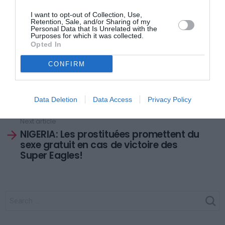
Une évidence: un pays de l’Afrique de l’Ouest
I want to opt-out of Collection, Use,
remportera le trophée. Le dernier pays hors de
Retention, Sale, and/or Sharing of my
Personal Data that Is Unrelated with the
l’Afrique de l’Ouest est éliminé !!!
Purposes for which it was collected.
Opted In
CONFIRM
Previous article
See
ARCHE DE ZOE: La justice française
more
rejette la demande de dommages et
Data Deletion
Data Access
Privacy Policy
intérêts réclamée par le Tchad
Next article
NIGERIA: Les prostituées promettent du
sexe gratuit en cas de victoire des
Super Eagles!
SEARCH
FOR: