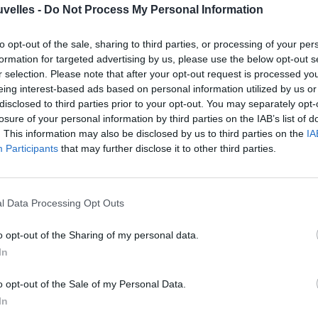
uvelles -
Do Not Process My Personal Information
» Nous savions que le Niger était bien
to opt-out of the sale, sharing to third parties, or processing of your per
organisé. Et bon en contres. L’adversaire a
formation for targeted advertising by us, please use the below opt-out s
r selection. Please note that after your opt-out request is processed y
eu des occasions de but, mais la Tunisie
eing interest-based ads based on personal information utilized by us or
aussi.. On a eu un passage à vide après le
disclosed to third parties prior to your opt-out. You may separately opt-
losure of your personal information by third parties on the IAB’s list of
premier but. On est passé par des
. This information may also be disclosed by us to third parties on the
IA
moments difficiles. Mais les joueurs ont
Participants
that may further disclose it to other third parties.
réussi a s’en sortir. On a cru en nos
 merci! On a réussi a gagner. Même si on n’a
l Data Processing Opt Outs
 équipe comme la Tunisie sait gérer ce genre
 ses vraies qualités. On a fait l’essentiel on a
o opt-out of the Sharing of my personal data.
ts problèmes qu’on va régler pour les prochains
In
o opt-out of the Sale of my Personal Data.
In