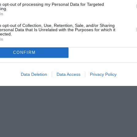
to opt-out of processing my Personal Data for Targeted
ing.
In
o opt-out of Collection, Use, Retention, Sale, and/or Sharing
)
ersonal Data that Is Unrelated with the Purposes for which it
lected.
In
s’est créé des
érence c’est
CONFIRM
Data Deletion
Data Access
Privacy Policy