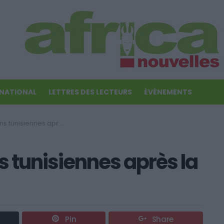
RNATIONAL
LETTRES DES LECTEURS
ÉVÉNEMENTS
s après la victoire sur le Niger
s tunisiennes après la
Pin
Share