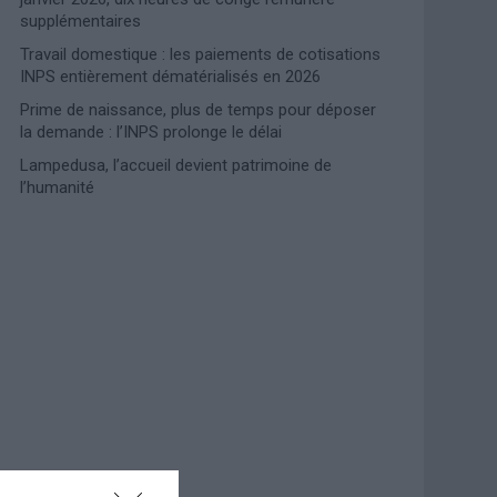
supplémentaires
Travail domestique : les paiements de cotisations
INPS entièrement dématérialisés en 2026
Prime de naissance, plus de temps pour déposer
la demande : l’INPS prolonge le délai
Lampedusa, l’accueil devient patrimoine de
l’humanité
Photoshoot Paris