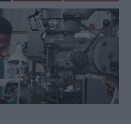
nisie
)