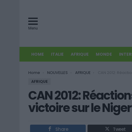
Menu
HOME
ITALIE
AFRIQUE
MONDE
INTE
You are here:
Home
NOUVELLES
AFRIQUE
CAN 2012: Réactions tunisienne
AFRIQUE
CAN 2012: Réaction
victoire sur le Niger
Share
Tweet