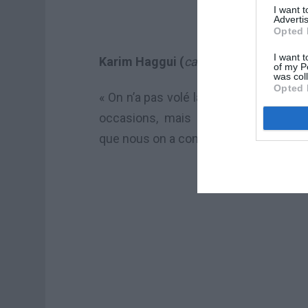
I want 
Advertis
Opted 
I want t
Karim Haggui (
capitaine de la Tunisie
of my P
was col
Opted 
« On n’a pas volé la victoire. Le Niger 
occasions, mais nous aussi. La diff
que nous on a concrétisé deux fois ».