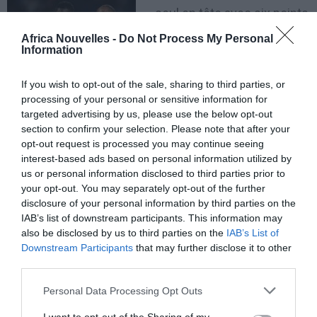
seul en tête avec six points
devant la Guinée et le Mali,
Africa Nouvelles -
Do Not Process My Personal
Information
trois points chacun. Les
trois équipes pourraient
If you wish to opt-out of the sale, sharing to third parties, or
éventuellement se
processing of your personal or sensitive information for
targeted advertising by us, please use the below opt-out
retrouver à égalité avec six
section to confirm your selection. Please note that after your
points chacune si le Mali
opt-out request is processed you may continue seeing
interest-based ads based on personal information utilized by
bat le Botswana, ce qui est possible et si la Guinée bat
us or personal information disclosed to third parties prior to
le Ghana. C’est encore possible car le Ghana n’est pas
your opt-out. You may separately opt-out of the further
apparu au somment de son art samedi soir à
disclosure of your personal information by third parties on the
IAB’s list of downstream participants. This information may
Francevile.
also be disclosed by us to third parties on the
IAB’s List of
Downstream Participants
that may further disclose it to other
Ses débuts face au Mali furent laborieux , à l’égal de
third parties.
son adversaire, avec très peu d’actions offensives,
Personal Data Processing Opt Outs
beaucoup de fautes de part et d’autre, beaucoup de