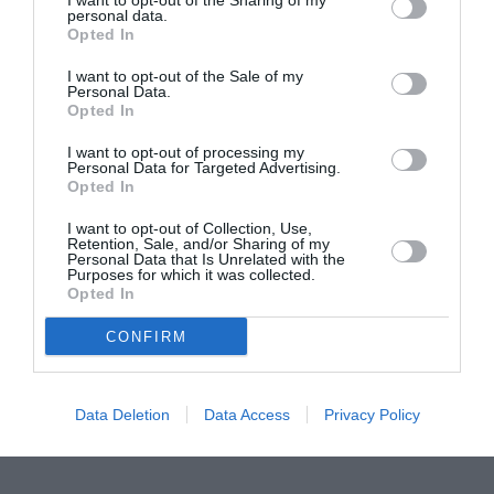
I want to opt-out of the Sharing of my
sifflet de l’arbitre qui tout au long du match, d’ailleurs,
personal data.
Opted In
sortira une bonne demi-douzaine de cartons, tous
I want to opt-out of the Sale of my
justifiés.
Personal Data.
Opted In
A l’issue de ce deuxième rendez-vous, il est toujours
I want to opt-out of processing my
Personal Data for Targeted Advertising.
impossible de savoir à quel niveau se situe le Ghana,
Opted In
l’équipe qui était régulièrement présentée comme le
I want to opt-out of Collection, Use,
favori de la Coupe.
Retention, Sale, and/or Sharing of my
Personal Data that Is Unrelated with the
Purposes for which it was collected.
Les Maliens en dépit de leur défaite, ne sont pas les
Opted In
plus malplacés pour entrer en quart de finale. Les
CONFIRM
Botswanais semblent, en effet, à leur portée. Ghana –
Guinée devrait être d’un tout autre niveau.
Data Deletion
Data Access
Privacy Policy