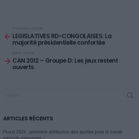
Previous article
See
LEGISLATIVES RD-CONGOLAISES: La
more
majorité présidentielle confortée
Next article
CAN 2012 – Groupe D: Les jeux restent
ouverts
SEARCH
FOR:
ARTICLES RÉCENTS
Flussi 2026 : première attribution des quotas pour le travail
agricole saisonnier