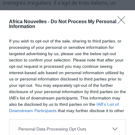
immigrés irréguliers. Il s’agit de trois italiens, un
polonais et marocaine qui actionnaient dans les
provinces de Milan, de Brescia et de Verona. Les cinq
Africa Nouvelles -
Do Not Process My Personal
Information
ont été arrêtés par les gendarmes de Vobarno dans le
bresciano.
If you wish to opt-out of the sale, sharing to third parties, or
À la tête du groupe il avait F.T., libre professionnel de
processing of your personal or sensitive information for
targeted advertising by us, please use the below opt-out
37 ans, déja arrêté au mois d’aout dernier pour le
section to confirm your selection. Please note that after your
même délit : association à commettre un crime
opt-out request is processed you may continue seeing
interest-based ads based on personal information utilized by
conclue à l’entrée illégale d’extracommunautaires.
us or personal information disclosed to third parties prior to
L’homme qui à l’instant de l’arrêtation était en
your opt-out. You may separately opt-out of the further
disclosure of your personal information by third parties on the
arrestation domicile, il a un studio à Brescia et un
IAB’s list of downstream participants. This information may
autre à Milan, à la place Cadorna, où venaient se faire
also be disclosed by us to third parties on the
IAB’s List of
arranger les citoyens étrangers, chinois et marocains,
Downstream Participants
that may further disclose it to other
third parties.
pour la préparation de faux documents. Le groupe
préparait toutes les demandes pour le permis de
Personal Data Processing Opt Outs