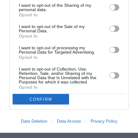
séjour pour télématique, en faisant résulter que leurs ‘
I want to opt-out of the Sharing of my
personal data.
clients’ avaient en Italie un logement et un emploi.
Opted In
En échange, les immigrés irréguliers, qui résultaient
I want to opt-out of the Sale of my
de travailler comme ouvriers, maçons, badanti,
Personal Data.
Opted In
payaient au groupe des sommes qui allaient de deux
I want to opt-out of processing my
aux quatre mille euro pour les marocains et de deux à
Personal Data for Targeted Advertising.
Opted In
six mille euro pour les chinois. Un rôle clé dans
l’organisation criminelle était déroulé en tant par le
I want to opt-out of Collection, Use,
Retention, Sale, and/or Sharing of my
citadin polonais, qui avait épelle de menacer les
Personal Data that Is Unrelated with the
Purposes for which it was collected.
extracommunautaires qui ne payaient pas ou
Opted In
tardaient le paiement. Outre les cinq arrêtés, ils
CONFIRM
collaboraient avec le groupe autres 12 individus, qui
sont enquêtés à pied libre.
Data Deletion
Data Access
Privacy Policy