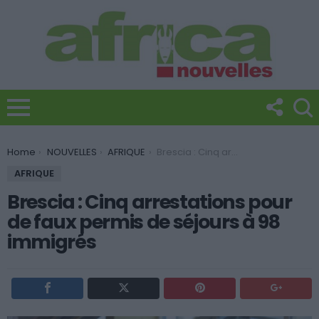
You are here:
Home
NOUVELLES
AFRIQUE
Brescia : Cinq arrestations pour de faux permis de séjours à 98 immigrés
AFRIQUE
Brescia : Cinq arrestations pour
de faux permis de séjours à 98
immigrés