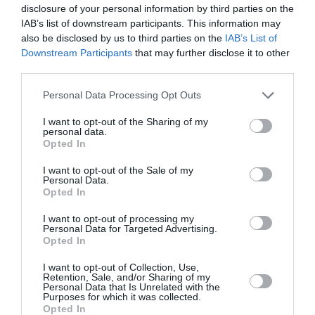
disclosure of your personal information by third parties on the
s’efforce de faire montre.
IAB’s list of downstream participants. This information may
also be disclosed by us to third parties on the
IAB’s List of
Downstream Participants
that may further disclose it to other
Du fait de l’originalité et de la spécificité de son travail,
third parties.
il reçoit, dit-il, de nombreuses personnalités et stars.
Personal Data Processing Opt Outs
L’homme aux tresses africaines est spécialisé en
effet, en tissage, coupes cheveux, baby lisse
I want to opt-out of the Sharing of my
personal data.
(bouclage fait par un fer à friser).
Opted In
I want to opt-out of the Sale of my
En plus de cela, il a un penchant pour la natte tapis et
Personal Data.
Opted In
les sillons. Kalou offre d’autres services comme
I want to opt-out of processing my
l’habillage des mariées, les pédicures-manucures, les
Personal Data for Targeted Advertising.
tatouages et les piercings.
Opted In
I want to opt-out of Collection, Use,
Pour réussir dans la coiffure, il y a des rudiments qui
Retention, Sale, and/or Sharing of my
Personal Data that Is Unrelated with the
Purposes for which it was collected.
sont nécessaires. Il s’agit, selon lui, de l’accueil, de
Opted In