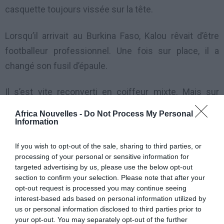
casquette toujours vissée sur la tête.
Lorsqu’il arrivait au Burkina Faso, Kalou rêvait d’être
footballeur professionnel. Une fois sur place, il a
changé son fusil d’épaule.
Il s’est vite reconverti en coiffeur mixte. Mais sur
conseil de son frère aîné, Bonaventure s’est orienté
Africa Nouvelles -
Do Not Process My Personal
plus vers la coiffure dame, car dit-il, celle-ci est plus
Information
rentable du fait que les femmes aiment toujours se
If you wish to opt-out of the sale, sharing to third parties, or
rendre belles.
processing of your personal or sensitive information for
targeted advertising by us, please use the below opt-out
Timidement, il s’est lancé dans la coiffure féminine,
section to confirm your selection. Please note that after your
opt-out request is processed you may continue seeing
un métier qu’il n’aimait pas au départ. Aujourd’hui,
interest-based ads based on personal information utilized by
Kalou est plus que jamais passionné de son travail.
us or personal information disclosed to third parties prior to
your opt-out. You may separately opt-out of the further
Ce qu’il aime dans son métier, c’est la créativité dont il