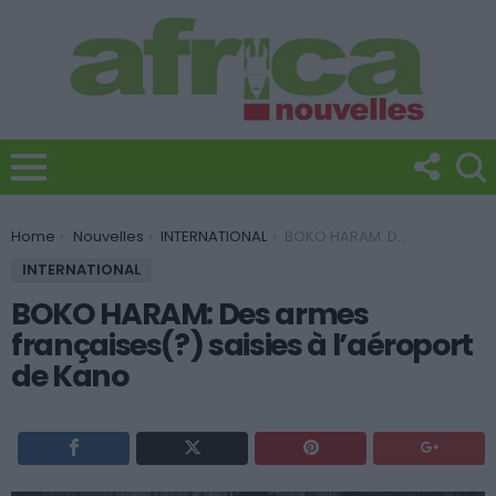
You are here:
Home
Nouvelles
INTERNATIONAL
BOKO HARAM: Des armes françaises(?) saisies à l’aéroport de Kano
INTERNATIONAL
BOKO HARAM: Des armes
françaises(?) saisies à l’aéroport
de Kano