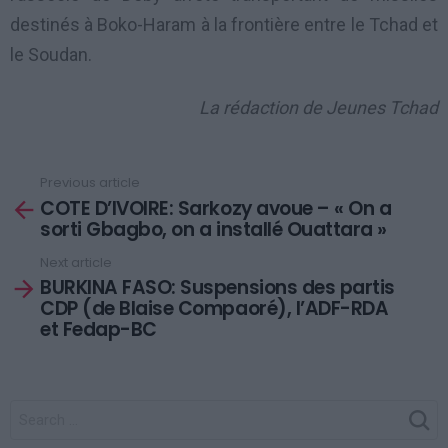
destinés à Boko-Haram à la frontière entre le Tchad et
le Soudan.
La rédaction de Jeunes Tchad
Previous article
See
COTE D’IVOIRE: Sarkozy avoue – « On a
more
sorti Gbagbo, on a installé Ouattara »
Next article
BURKINA FASO: Suspensions des partis
CDP (de Blaise Compaoré), l’ADF-RDA
et Fedap-BC
SEARCH
FOR: