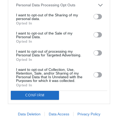
hommes d‘origine ukrainienne, ont dit décoller de
Personal Data Processing Opt Outs
Bangui, en République centrafricaine, et dirigeaient
I want to opt-out of the Sharing of my
personal data.
vers N’Djamena, la capitale tchadienne. C’est ce qui
Opted In
attira la curiosité des autorités aéroportuaires.
I want to opt-out of the Sale of my
Personal Data.
En principe, l’avion n’avait pas à passer par le Nigeria,
Opted In
si vraiment il était de Bangui, l’itinéraire idéal aurait été
I want to opt-out of processing my
Personal Data for Targeted Advertising.
pour l’avion de passer à travers le Soudan puis au
Opted In
Tchad et non par le Nigeria. Alors pourquoi se
I want to opt-out of Collection, Use,
retrouvent-ils au Nigeria? Aucune information n’a été
Retention, Sale, and/or Sharing of my
Personal Data that Is Unrelated with the
divulguée sur la propriété de l’avion intercepté et le
Purposes for which it was collected.
Opted In
contenu qu’il transportait. Cependant, les autorités
CONFIRM
craignent que ces armes pourraient se retrouver dans
les mains de la redoutable secte Boko-Haram, qui
opère au Nord-Est du Nigeria.
Data Deletion
Data Access
Privacy Policy