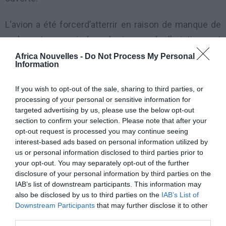
L‘avion a été forcerd’atterrir en raison de manque de
carburant, ce qui dans le jargon de l’aviation est
affirmé «escale technique» informe une source
Africa Nouvelles -
Do Not Process My Personal
Information
sécuritaire au journal nigérian LEADERSHIP (en
anglais). Après des contrôles effectués par les
If you wish to opt-out of the sale, sharing to third parties, or
agents de sécurité aéroportuaire, il s’est révélé qu’il
processing of your personal or sensitive information for
targeted advertising by us, please use the below opt-out
était bien équipé avec deux hélicoptères, des lances
section to confirm your selection. Please note that after your
de roquettes, de longues boîtes remplies des fusils et
opt-out request is processed you may continue seeing
interest-based ads based on personal information utilized by
une cache d’armes à feu. D’autres contenus trouvés
us or personal information disclosed to third parties prior to
dans l’avion mis en fourrière comprenaient une
your opt-out. You may separately opt-out of the further
disclosure of your personal information by third parties on the
véhicule Ford tout terrain, un Bazooka, des
IAB’s list of downstream participants. This information may
mitrailleuses, etc.
also be disclosed by us to third parties on the
IAB’s List of
Downstream Participants
that may further disclose it to other
third parties.
Lors de l’interrogatoire, l’équipage composé de 5