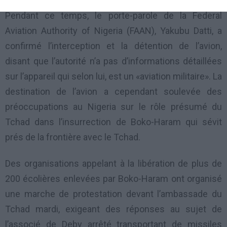
Pendant ce temps, le porte-parole de la Federal
Aviation Authority of Nigeria (FAAN), Yakubu Datti, a
confirmé l’interception et la détention de l’avion,
disant que l’autorité n’a pas d’informations détaillées
sur l’appareil qui selon lui, est un «aviation militaire». La
destination de l’avion a cependant soulevée des
préoccupations au Nigeria sur le rôle présumé du
Tchad dans l’insurrection de Boko-Haram qui sévit
prés de la frontière avec le Tchad.
Des organisations appelant à la libération de plus de
200 écolières enlevées par Boko-Haram ont organisé
une marche de protestation devant l’ambassade du
Tchad mardi, exigeant des réponses au sujet de
l’associé de Deby arrêté transportant de missiles