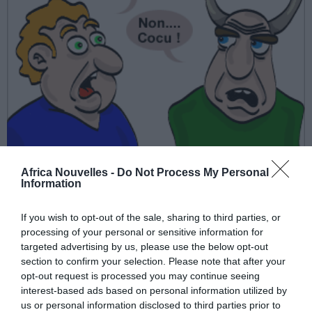
Africa Nouvelles -
Do Not Process My Personal
Lutte sans… quartier contre l’infidélité?
Information
Toto est accusé d’avoir tué sa femme et le jour de son
If you wish to opt-out of the sale, sharing to third parties, or
processing of your personal or sensitive information for
jugement, le juge lui demande:
targeted advertising by us, please use the below opt-out
section to confirm your selection. Please note that after your
–
Le juge
: Monsieur Toto, sur votre dossier il est
opt-out request is processed you may continue seeing
interest-based ads based on personal information utilized by
écrit que vous avez tué votre femme après l’avoir
us or personal information disclosed to third parties prior to