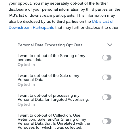
surprise avec un autre homme n’est ce pas ?
your opt-out. You may separately opt-out of the further
disclosure of your personal information by third parties on the
IAB’s list of downstream participants. This information may
–
Toto:
C’est exact, votre Honneur!
also be disclosed by us to third parties on the
IAB’s List of
Downstream Participants
that may further disclose it to other
–
Le juge
: Mais pourquoi avez-vous choisi de tuer
third parties.
votre femme et non l’homme qui sortait avec elle? Ou
Personal Data Processing Opt Outs
bien vous l’aimez pas?
I want to opt-out of the Sharing of my
personal data.
–
Toto
: Bien sûr que je l’aime, votre Honneur! Mais j’ai
Opted In
déjà tué trop d’hommes; il n’y a presque plus
I want to opt-out of the Sale of my
Personal Data.
d’homme dans le quartier …
Opted In
I want to opt-out of processing my
Dakar mort de rire
Personal Data for Targeted Advertising.
Opted In
I want to opt-out of Collection, Use,
Previous article
Retention, Sale, and/or Sharing of my
See
Personal Data that Is Unrelated with the
ITALIE – Transfert d’argent: entrée en
more
Purposes for which it was collected.