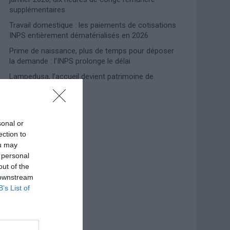
supplémentaires
Travail domestique : les paiements de cotisations
INPS entièrement dématérialisés en 2026
Prime de naissance, plus de temps pour déposer
la demande : l’INPS prolonge le délai
Lampedusa, l’accueil devient patrimoine de
l’humanité
Photoshoot Paris
sonal or
ection to
ou may
 personal
out of the
 downstream
B’s List of