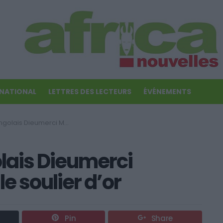
RNATIONAL
LETTRES DES LECTEURS
ÉVÉNEMENTS
rci Mbokani remporte le soulier d’or
lais Dieumerci
e soulier d’or
Pin
Share