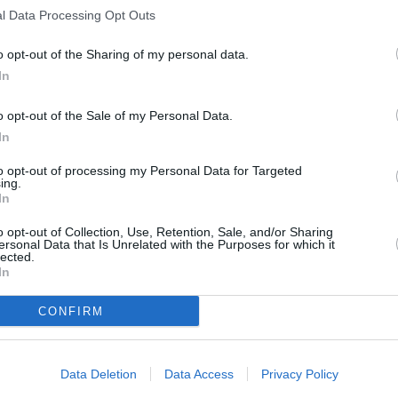
l Data Processing Opt Outs
meilleur joueur de la première division belge
o opt-out of the Sharing of my personal data.
In
attaquant d’Anderlecht a appris la nouvelle à
o opt-out of the Sale of my Personal Data.
rt Elizabeth où il joue la Coupe d’Afrique des
In
ations de football avec la sélection
to opt-out of processing my Personal Data for Targeted
ongolaise.
ing.
In
u terme d’un vote effectué par un jury
o opt-out of Collection, Use, Retention, Sale, and/or Sharing
ersonal Data that Is Unrelated with the Purposes for which it
omposé de journalistes, d’entraîneurs et
lected.
In
’anciens lauréats, Dieumerci Mbokani a
 Vossen de Genk et son coéquipier, le gardien
CONFIRM
Data Deletion
Data Access
Privacy Policy
uipe et je remercie mes entraîneurs John van