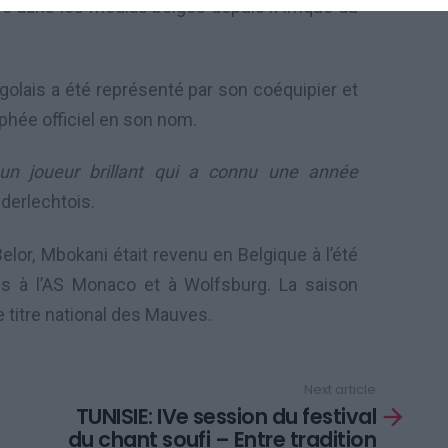
laré dans les médias belges depuis l’Afrique du
golais a été représenté par son coéquipier et
phée officiel en son nom.
t un joueur brillant qui a connu une année
nderlechtois.
or, Mbokani était revenu en Belgique à l’été
s à l’AS Monaco et à Wolfsburg. La saison
e titre national des Mauves.
Next article
TUNISIE: IVe session du festival
du chant soufi – Entre tradition