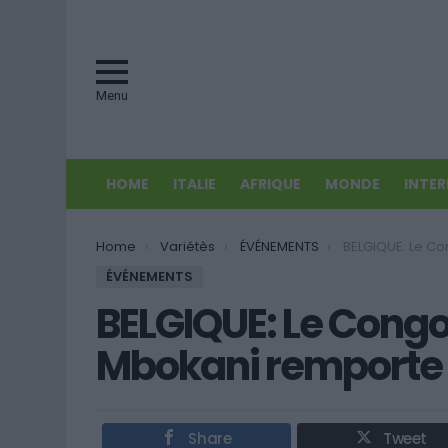
Menu
HOME
ITALIE
AFRIQUE
MONDE
INTE
You are here:
Home
Variétès
ÉVÉNEMENTS
BELGIQUE: Le Congolais Dieume
ÉVÉNEMENTS
BELGIQUE: Le Congo
Mbokani remporte l
Share
Tweet