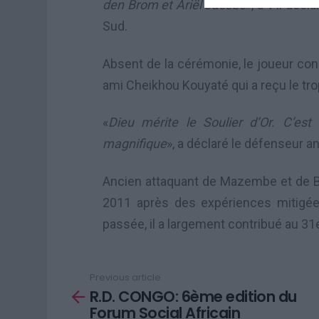
den Brom et Ariël Jacobs
», a-t-il déc
Sud.
Absent de la cérémonie, le joueur con
ami Cheikhou Kouyaté qui a reçu le tro
«
Dieu mérite le Soulier d’Or. C’es
magnifique
», a déclaré le défenseur a
Ancien attaquant de Mazembe et de Bel
2011 après des expériences mitigée
passée, il a largement contribué au 31
Previous article
See
R.D. CONGO: 6ème edition du
more
Forum Social Africain