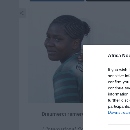
Africa No
If you wish 
sensitive in
confirm you
continue se
information 
further disc
participants
Downstream 
Dieumerci remercie Dieu!
L’International Congolais, Dieumerci