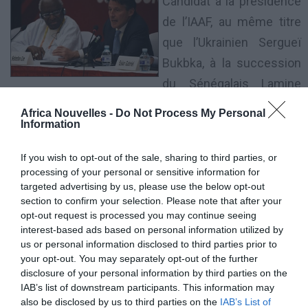
Candidat à la présidence
de l’IAAF, au même titre
que l’Ukrainien Sergueï
Bukbka, à la succession
du Sénégalais Lamine
Diack (en poste depuis 1999), Sebastian Coe a été élu
Africa Nouvelles -
Do Not Process My Personal
par le congrès avec 115 voix contre 92.
Information
Double champion olympique du 1500 m et huit fois
If you wish to opt-out of the sale, sharing to third parties, or
recordman du monde – aux 800 m, 1 000 m, 1 500 m,
processing of your personal or sensitive information for
Mile et du relais 4 × 800 m- Sebastian Coe, anobli en
targeted advertising by us, please use the below opt-out
section to confirm your selection. Please note that after your
2002 (ndlr, il devient Lord Coe de Ranmore), avait
opt-out request is processed you may continue seeing
piloté le dossier de Londres pour les Jeux
interest-based ads based on personal information utilized by
us or personal information disclosed to third parties prior to
Olympiques 2012 dont il fut le président du comité
your opt-out. You may separately opt-out of the further
d’organisation.
disclosure of your personal information by third parties on the
IAB’s list of downstream participants. This information may
«
Je ne veux pas prendre le pouvoir, mais partager le
also be disclosed by us to third parties on the
IAB’s List of