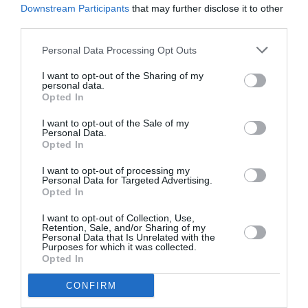
pouvoir. Je m’offre humblement à servir notre sport.
Downstream Participants
that may further disclose it to other
Si vous m’accordez le privilège de conduire l’IAAF, ce
third parties.
sera un voyage que nous ferons ensemble
», déclarait-
Personal Data Processing Opt Outs
il dans son discours avant l’élection qui le permet de
I want to opt-out of the Sharing of my
devenir le 6e président de l’IAAF. Lord Coe de
personal data.
Opted In
Ranmore a aussi fait la promesse de donner durant
I want to opt-out of the Sale of my
son mandant 100 000 dollars à chaque fédération
Personal Data.
Opted In
affiliée à l’IAAF. Le nouveau Président de l’IAAF prendra
officiellement fonction, avec l’ensemble de son
I want to opt-out of processing my
Personal Data for Targeted Advertising.
bureau, le 31 août au terme des Mondiaux de Pékin
Opted In
(22 au 30 août).
I want to opt-out of Collection, Use,
Retention, Sale, and/or Sharing of my
Sergueï Bubka ne sera pas en marge de l’exécutif de
Personal Data that Is Unrelated with the
Purposes for which it was collected.
l’instance puisqu’il a été largement élu vice-président
Opted In
avec 187 voix.
CONFIRM
Le Qatari Dahlan Al Hamad, président de la