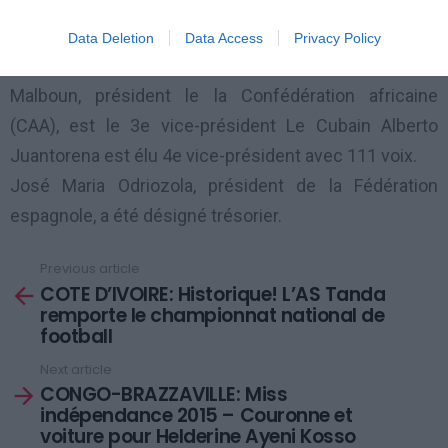
Confédération d’Asie, est élu 2e vice-président avec
159 voix.
Data Deletion
Data Access
Privacy Policy
Avec 115 voix, le Camerounais Hamad Kalkala
Malboun, président le la Confédération africaine
(CAA), est le 3e vice-président Le Cubain Alberto
Juantorena est élu 4e vice-président avec 111 voix.
José Maria Odriozola, président de la Fédération
espagnole, a été désigné trésorier.
Previous article
See
COTE D’IVOIRE: Historique! L’AS Tanda
more
remporte le championnat national de
football
Next article
CONGO-BRAZZAVILLE: Miss
indépendance 2015 – Couronne et
voiture pour Helderine Ayeni Kosso