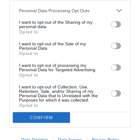
Personal Data Processing Opt Outs
I want to opt-out of the Sharing of my
personal data.
Opted In
I want to opt-out of the Sale of my
Personal Data.
Opted In
I want to opt-out of processing my
Previous article
See
Personal Data for Targeted Advertising.
COTE D’IVOIRE: Les élections locales
more
Opted In
marquent l’échec de l’alliance RDHP?
I want to opt-out of Collection, Use,
Next article
Retention, Sale, and/or Sharing of my
Personal Data that Is Unrelated with the
SERENA WILLIAMS: La tenniswoman
Purposes for which it was collected.
noire américaine reste la n°1 au
Opted In
Classement WTA!
CONFIRM
SEARCH
Data Deletion
Data Access
Privacy Policy