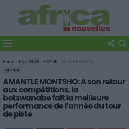
You are here:
Home
NOUVELLES
MONDE
AMANTLE MONTSHO: A son retour aux compétitions, la botswanaise fait la meilleure performance de l’année du tour de piste
MONDE
AMANTLE MONTSHO: A son retour
aux compétitions, la
botswanaise fait la meilleure
performance de l’année du tour
de piste