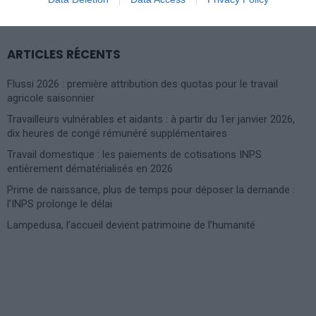
FOR:
ARTICLES RÉCENTS
Flussi 2026 : première attribution des quotas pour le travail
agricole saisonnier
Travailleurs vulnérables et aidants : à partir du 1er janvier 2026,
dix heures de congé rémunéré supplémentaires
Travail domestique : les paiements de cotisations INPS
entièrement dématérialisés en 2026
Prime de naissance, plus de temps pour déposer la demande :
l’INPS prolonge le délai
Lampedusa, l’accueil devient patrimoine de l’humanité
Photoshoot Paris