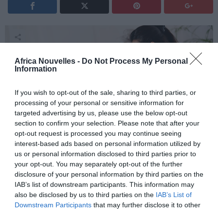
Africa Nouvelles -
Do Not Process My Personal
Information
If you wish to opt-out of the sale, sharing to third parties, or
processing of your personal or sensitive information for
targeted advertising by us, please use the below opt-out
section to confirm your selection. Please note that after your
Grand re…tour de piste!
opt-out request is processed you may continue seeing
interest-based ads based on personal information utilized by
us or personal information disclosed to third parties prior to
Amantle Montsho
a fait sa rentrée à l’occasion du
your opt-out. You may separately opt-out of the further
meeting international Gabriel Tiacoh
qui s’est déroulé
disclosure of your personal information by third parties on the
IAB’s list of downstream participants. This information may
au Stade Félix-Houphouët-Boigny (Abidjan, Côte
also be disclosed by us to third parties on the
IAB’s List of
d’Ivoire).
Downstream Participants
that may further disclose it to other
third parties.