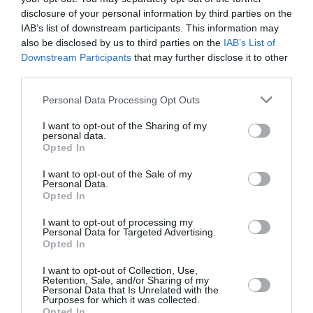
disclosure of your personal information by third parties on the
IAB’s list of downstream participants. This information may
Hilala Soudani et Saphir
also be disclosed by us to third parties on the
IAB’s List of
Taider ont marqué pour l’Algérie.
Downstream Participants
that may further disclose it to other
third parties.
A noter dans cette rencontre les premières
Personal Data Processing Opt Outs
sélections d’
Aissa Mandi
(Reims),
Nabil Bentaleb
I want to opt-out of the Sharing of my
(Tottenham).
personal data.
Opted In
Vahid Halilhodzic peut désormais envisager avec
I want to opt-out of the Sale of my
Personal Data.
sérénité la suite de la préparation de son équipe.
Opted In
I want to opt-out of processing my
(Vidéo des buts:
http://www.youtube.com/watch?
Personal Data for Targeted Advertising.
Opted In
v=3AkVIAxHpaE)
I want to opt-out of Collection, Use,
Retention, Sale, and/or Sharing of my
Personal Data that Is Unrelated with the
Previous article
Purposes for which it was collected.
See
Opted In