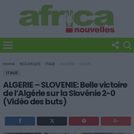
You are here:
Home
NOUVELLES
ITALIE
ALGERIE – SLOVENIE: Belle victoire de l’Algérie sur la Slovénie 2-0 (Vidéo des buts)
ITALIE
ALGERIE – SLOVENIE: Belle victoire
de l’Algérie sur la Slovénie 2-0
(Vidéo des buts)