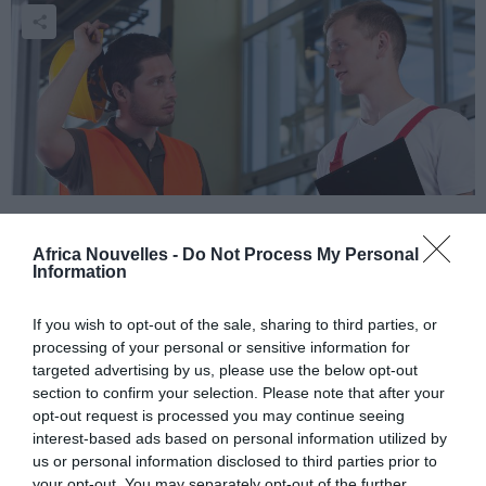
Sacrés mecs, ces Fennecs!
Africa Nouvelles -
Do Not Process My Personal
Information
Belle victoire de l’Algérie, mercredi 5 mars, en amical
face à la Slovénie.
If you wish to opt-out of the sale, sharing to third parties, or
processing of your personal or sensitive information for
targeted advertising by us, please use the below opt-out
Dans une rencontre
section to confirm your selection. Please note that after your
disputée à Blida, les
opt-out request is processed you may continue seeing
interest-based ads based on personal information utilized by
Fennecs se sont
us or personal information disclosed to third parties prior to
imposés 2-0.
your opt-out. You may separately opt-out of the further