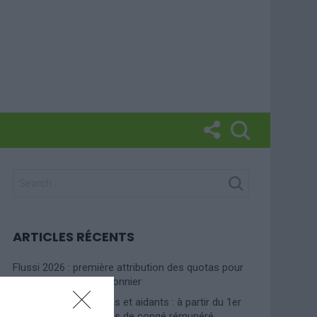
SEARCH
FOR:
ARTICLES RÉCENTS
Flussi 2026 : première attribution des quotas pour
le travail agricole saisonnier
Travailleurs vulnérables et aidants : à partir du 1er
janvier 2026, dix heures de congé rémunéré