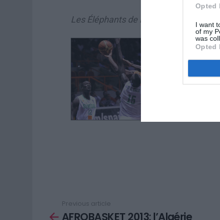
Opted 
Les Éléphants de la Côte d’Ivoire ont d
I want t
of my P
was col
Opted 
Previous article
See
AFROBASKET 2013: l’Algérie
more