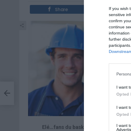
If you wish 
Share
Tweet
sensitive in
confirm you
continue se
information 
further disc
participants
Downstream 
Persona
I want t
Opted 
I want t
Opted 
I want 
Elé…fans du basket!
Advertis