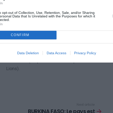
In
icté ce jeudi leur loi aux Lions de Sénégal
.
o opt-out of Collection, Use, Retention, Sale, and/or Sharing
ersonal Data that Is Unrelated with the Purposes for which it
lected.
Les poulains d’Ignacio Lezcano se sont
In
imposés 74-46 confirmant ainsi leur
CONFIRM
place
de leader du groupe A
. Charles
Abouo (15 points, 5 rebonds et 2 passes)
et ses coéquipiers ont été dominateurs
Data Deletion
Data Access
Privacy Policy
au rebond (53 prises contre 37 pour les
Lions).
Next article
BURKINA FASO: Le pays est