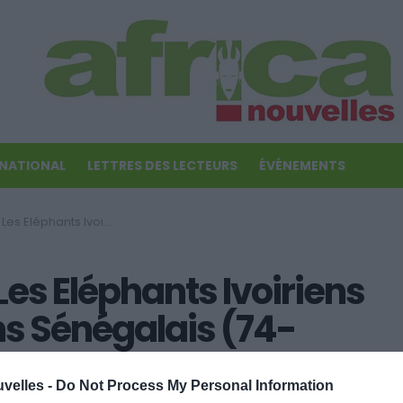
RNATIONAL
LETTRES DES LECTEURS
ÉVÉNEMENTS
surclassent les Lions Sénégalais (74-46)!
es Eléphants Ivoiriens
ns Sénégalais (74-
uvelles -
Do Not Process My Personal Information