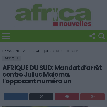
You are here:
Home
NOUVELLES
AFRIQUE
AFRIQUE DU SUD: Mandat d’arrêt contre Julius Malema, l’opposant numéro un
AFRIQUE
AFRIQUE DU SUD: Mandat d’arrêt
contre Julius Malema,
l’opposant numéro un