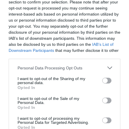
section to confirm your selection. Please note that after your
semaine prochaine
. » Sans doute pas avant mardi,
opt-out request is processed you may continue seeing
interest-based ads based on personal information utilized by
lundi étant férié en Afrique du Sud.
us or personal information disclosed to third parties prior to
your opt-out. You may separately opt-out of the further
La police et la direction des impôts s’intéressent
disclosure of your personal information by third parties on the
IAB’s list of downstream participants. This information may
depuis plusieurs mois à l’origine des revenus de
also be disclosed by us to third parties on the
IAB’s List of
Malema, qui mène grand train même s’il dit défendre
Downstream Participants
that may further disclose it to other
third parties.
les plus pauvres.
Son argent viendrait d’un obscur fonds familial et de
Personal Data Processing Opt Outs
On-Point Engineering, une compagnie dans laquelle il
I want to opt-out of the Sharing of my
personal data.
a des intérêts qui a gagné des appels d’offres
Opted In
suspects de sa province du Limpopo (nord).
I want to opt-out of the Sale of my
«
Je fais des affaires, et ça marche bien
« , avait-il
Personal Data.
Opted In
indiqué, expliquant travailler «
partout dans le pays
« .
I want to opt-out of processing my
Personal Data for Targeted Advertising.
Dans un communiqué, le fisc a démenti vendredi être
Opted In